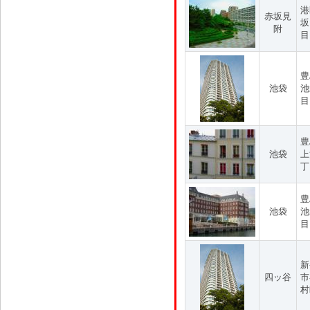
港
赤坂見
坂
附
目
豊
池袋
池
目
豊
池袋
上
丁
豊
池袋
池
目
新
四ッ谷
市
村