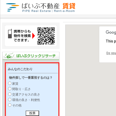
This 
Do you
みんなのこだわり
物件探しで一番重視するのは？
家賃
間取り・広さ
交通アクセスの良さ
環境の良さ・利便性
その他