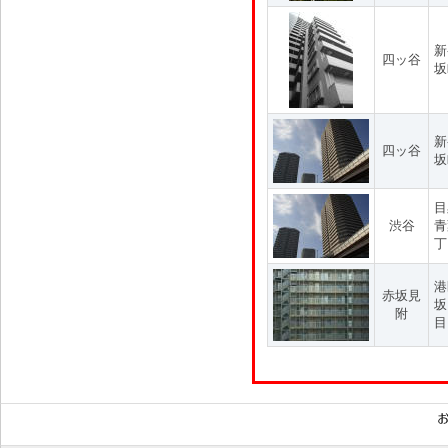
新
四ッ谷
坂
新
四ッ谷
坂
目
渋谷
青
丁
港
赤坂見
坂
附
目