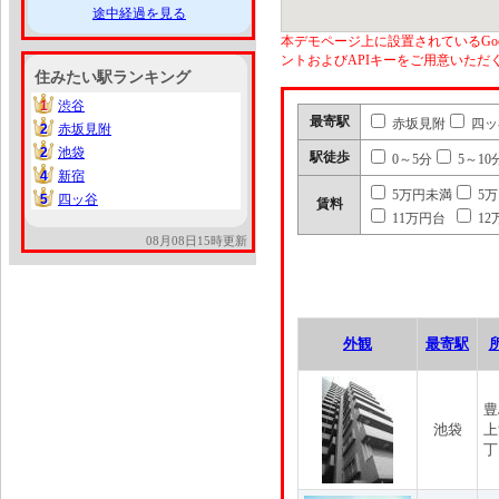
途中経過を見る
本デモページ上に設置されているGoo
ントおよびAPIキーをご用意いた
住みたい駅ランキング
1
渋谷
1
最寄駅
赤坂見附
四ッ
2
赤坂見附
2
2
池袋
2
駅徒歩
0～5分
5～10
4
新宿
4
5万円未満
5
5
四ッ谷
5
賃料
11万円台
12
08月08日15時更新
外観
最寄駅
豊
池袋
上
丁