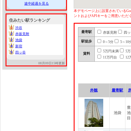
途中経過を見る
本デモページ上に設置されているGoo
ントおよびAPIキーをご用意いた
住みたい駅ランキング
1
渋谷
1
最寄駅
赤坂見附
四ッ
2
赤坂見附
2
2
池袋
2
駅徒歩
0～5分
5～10
4
新宿
4
5万円未満
5
5
四ッ谷
5
賃料
11万円台
12
08月09日15時更新
外観
最寄駅
豊
池袋
池
目