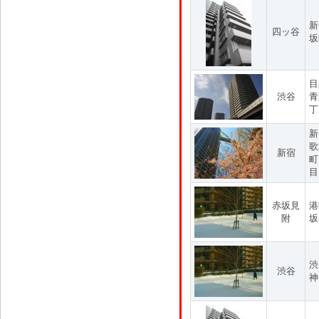
新
四ッ谷
坂
目
渋谷
青
丁
新
歌
新宿
町
目
赤坂見
港
附
坂
渋
渋谷
神