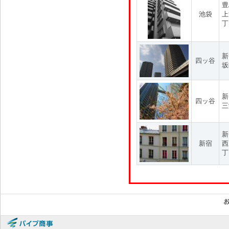
豊
池袋
上
丁
新
四ッ谷
坂
新
四ッ谷
三
新
新宿
西
丁