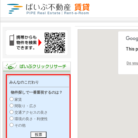
This 
Do you
みんなのこだわり
物件探しで一番重視するのは？
家賃
間取り・広さ
交通アクセスの良さ
環境の良さ・利便性
その他