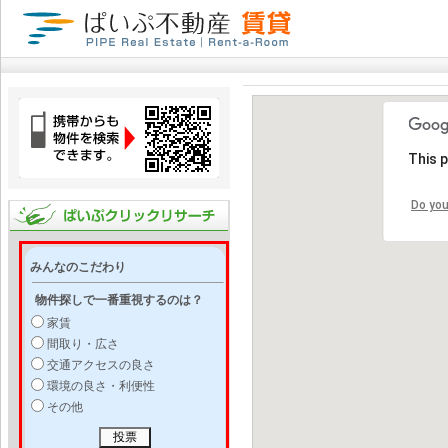
This 
Do you
みんなのこだわり
物件探しで一番重視するのは？
家賃
間取り・広さ
交通アクセスの良さ
環境の良さ・利便性
その他