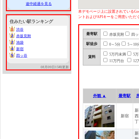
途中経過を見る
本デモページ上に設置されているGoo
ントおよびAPIキーをご用意いた
住みたい駅ランキング
1
渋谷
1
最寄駅
赤坂見附
四ッ
2
赤坂見附
2
2
池袋
2
駅徒歩
0～5分
5～10
4
新宿
4
5万円未満
5
5
四ッ谷
5
賃料
11万円台
12
08月09日15時更新
外観 ▲
最寄駅
新
新宿
西
丁
新
歌