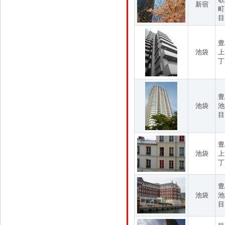
新宿
町
目
豊
池袋
上
丁
豊
池袋
池
目
豊
池袋
上
丁
豊
池袋
池
目