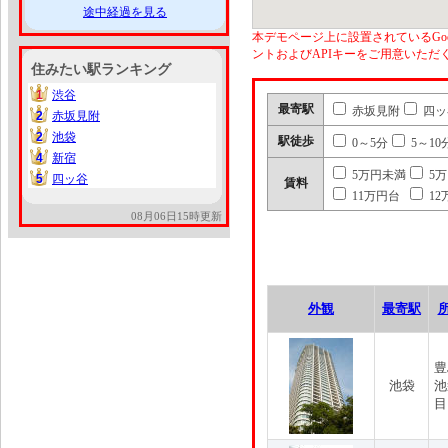
途中経過を見る
本デモページ上に設置されているGoo
ントおよびAPIキーをご用意いた
住みたい駅ランキング
1
渋谷
1
最寄駅
赤坂見附
四ッ
2
赤坂見附
2
2
池袋
2
駅徒歩
0～5分
5～10
4
新宿
4
5万円未満
5
5
四ッ谷
5
賃料
11万円台
12
08月06日15時更新
外観
最寄駅
豊
池袋
池
目