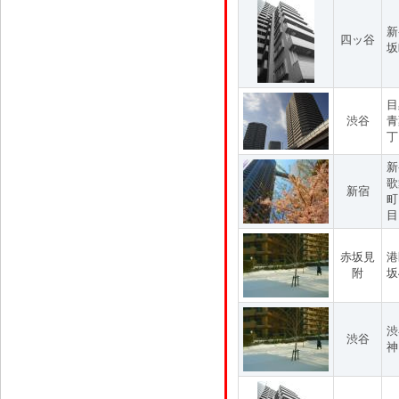
新
四ッ谷
坂
目
渋谷
青
丁
新
歌
新宿
町
目
赤坂見
港
附
坂
渋
渋谷
神