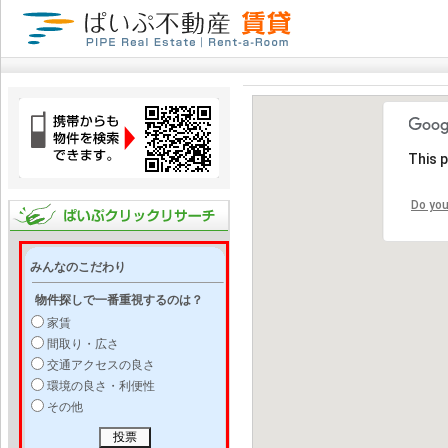
This 
Do you
みんなのこだわり
物件探しで一番重視するのは？
家賃
間取り・広さ
交通アクセスの良さ
環境の良さ・利便性
その他