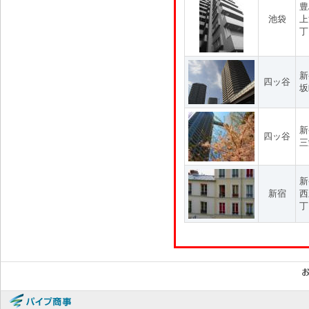
豊
池袋
上
丁
新
四ッ谷
坂
新
四ッ谷
三
新
新宿
西
丁