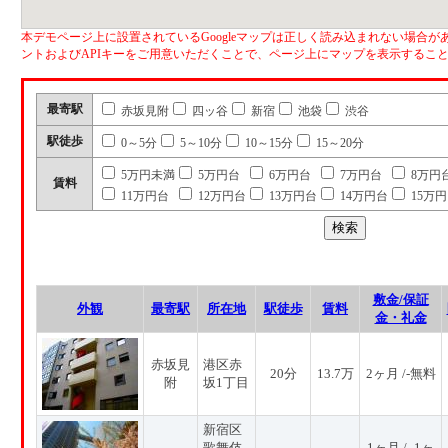
本デモページ上に設置されているGoogleマップは正しく読み込まれない場合があ
ントおよびAPIキーをご用意いただくことで、ページ上にマップを表示するこ
最寄駅
赤坂見附
四ッ谷
新宿
池袋
渋谷
駅徒歩
0～5分
5～10分
10～15分
15～20分
5万円未満
5万円台
6万円台
7万円台
8万円
賃料
11万円台
12万円台
13万円台
14万円台
15万
敷金/保証
外観
最寄駅
所在地
駅徒歩
賃料
金・礼金
赤坂見
港区赤
20分
13.7万
2ヶ月 /-無料
附
坂1丁目
新宿区
歌舞伎
1ヶ月 / -1ヶ