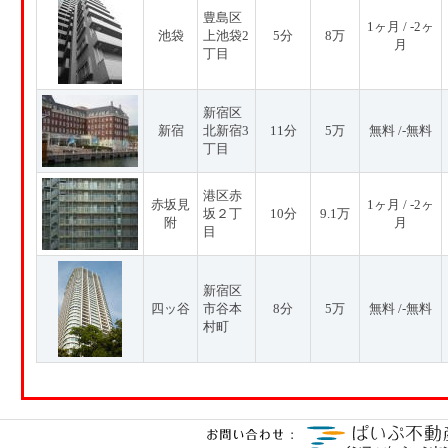
豊島区
1ヶ月 / -2ヶ
池袋
上池袋2
5分
8万
月
丁目
新宿区
新宿
北新宿3
11分
5万
無料 /-無料
丁目
港区赤
赤坂見
1ヶ月 / -2ヶ
坂２丁
10分
9.1万
附
月
目
新宿区
四ッ谷
市谷本
8分
5万
無料 /-無料
村町