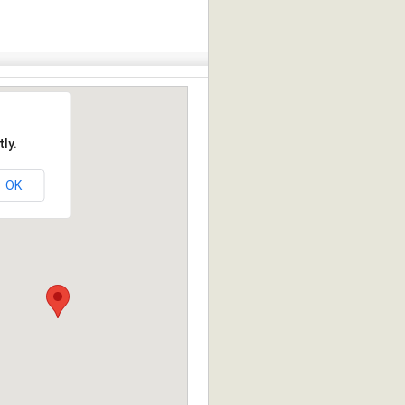
ly.
OK