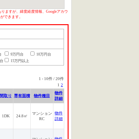
りますが、緯度経度情報、Googleアカウ
とができます。
台
9万円台
10万円台
円台
15万円以上
1
-
10
件 /
20
件
1
2
物件
間取り
専有面積
物件種目
詳細
物件
マンション
1DK
24.8㎡
RC
詳細
物件