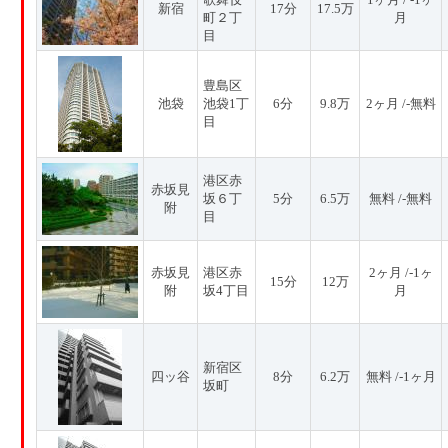
新宿
17分
17.5万
町２丁
月
目
豊島区
池袋
池袋1丁
6分
9.8万
2ヶ月 /-無料
目
港区赤
赤坂見
坂６丁
5分
6.5万
無料 /-無料
附
目
赤坂見
港区赤
2ヶ月 /-1ヶ
15分
12万
附
坂4丁目
月
新宿区
四ッ谷
8分
6.2万
無料 /-1ヶ月
坂町