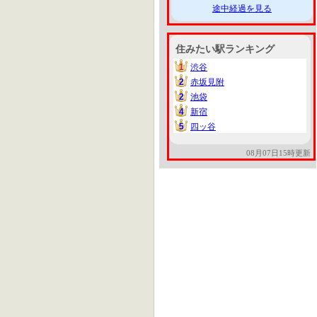
途中経過を見る
住みたい駅ランキング
1
渋谷
1
2
赤坂見附
2
2
池袋
2
4
新宿
4
5
四ッ谷
5
08月07日15時更新