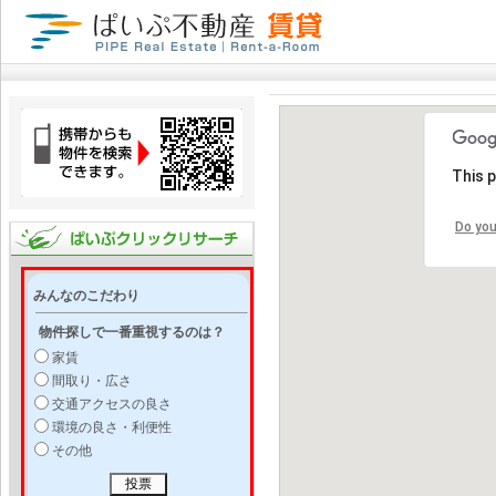
This 
Do you
みんなのこだわり
物件探しで一番重視するのは？
家賃
間取り・広さ
交通アクセスの良さ
環境の良さ・利便性
その他