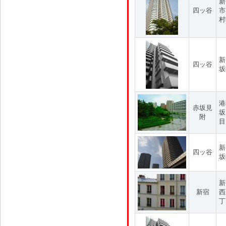
新
四ッ谷
市
村
新
四ッ谷
坂
港
赤坂見
坂
附
目
新
四ッ谷
坂
新
新宿
西
丁