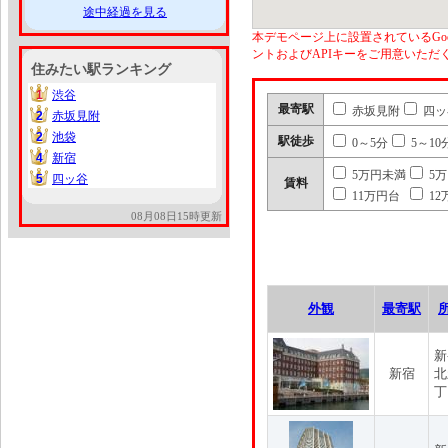
途中経過を見る
本デモページ上に設置されているGoo
ントおよびAPIキーをご用意いた
住みたい駅ランキング
1
渋谷
1
最寄駅
赤坂見附
四ッ
2
赤坂見附
2
2
池袋
2
駅徒歩
0～5分
5～10
4
新宿
4
5万円未満
5
5
四ッ谷
5
賃料
11万円台
12
08月08日15時更新
外観
最寄駅
新
新宿
北
丁