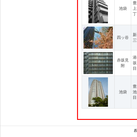
豊
池袋
上
丁
新
四ッ谷
三
港
赤坂見
坂
附
目
豊
池袋
池
目