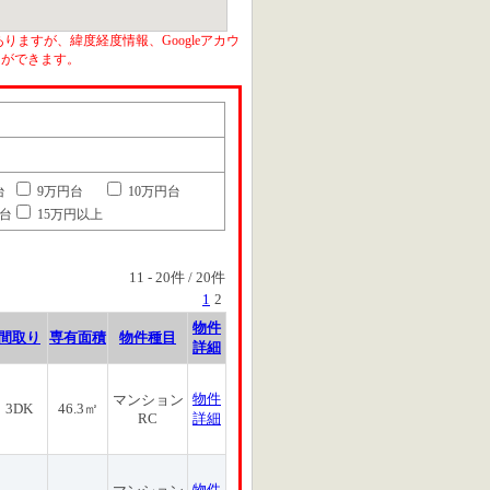
りますが、緯度経度情報、Googleアカウ
とができます。
台
9万円台
10万円台
円台
15万円以上
11
-
20
件 /
20
件
1
2
物件
間取り
専有面積
物件種目
詳細
物件
マンション
3DK
46.3㎡
RC
詳細
物件