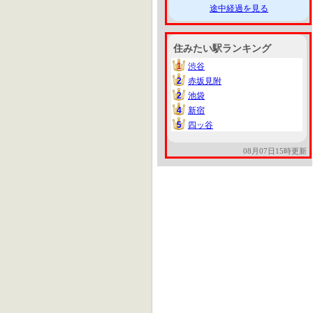
途中経過を見る
住みたい駅ランキング
1
渋谷
1
2
赤坂見附
2
2
池袋
2
4
新宿
4
5
四ッ谷
5
08月07日15時更新