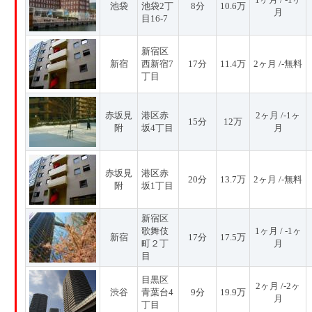
池袋
池袋2丁
8分
10.6万
月
目16-7
新宿区
新宿
西新宿7
17分
11.4万
2ヶ月 /-無料
丁目
赤坂見
港区赤
2ヶ月 /-1ヶ
15分
12万
附
坂4丁目
月
赤坂見
港区赤
20分
13.7万
2ヶ月 /-無料
附
坂1丁目
新宿区
歌舞伎
1ヶ月 / -1ヶ
新宿
17分
17.5万
町２丁
月
目
目黒区
2ヶ月 /-2ヶ
渋谷
青葉台4
9分
19.9万
月
丁目