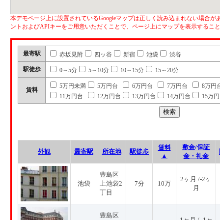
本デモページ上に設置されているGoogleマップは正しく読み込まれない場合があ
ントおよびAPIキーをご用意いただくことで、ページ上にマップを表示するこ
最寄駅
赤坂見附
四ッ谷
新宿
池袋
渋谷
駅徒歩
0～5分
5～10分
10～15分
15～20分
5万円未満
5万円台
6万円台
7万円台
8万円
賃料
11万円台
12万円台
13万円台
14万円台
15万
敷金/保証
賃料
外観
最寄駅
所在地
駅徒歩
▲
金・礼金
豊島区
2ヶ月 /-2ヶ
池袋
上池袋2
7分
10万
月
丁目
豊島区
1ヶ月 / -1ヶ