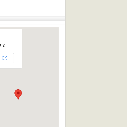
ly.
OK