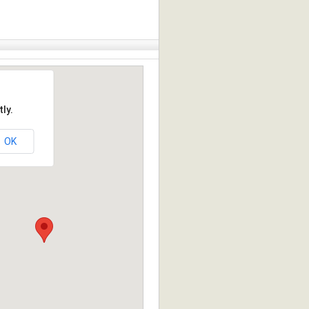
ly.
OK