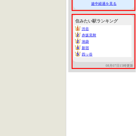
途中経過を見る
住みたい駅ランキング
1
渋谷
1
2
赤坂見附
2
2
池袋
2
4
新宿
4
5
四ッ谷
5
08月07日15時更新