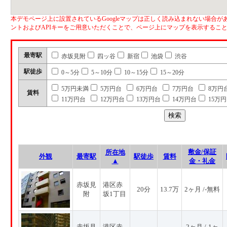
本デモページ上に設置されているGoogleマップは正しく読み込まれない場合があ
ントおよびAPIキーをご用意いただくことで、ページ上にマップを表示するこ
最寄駅
赤坂見附
四ッ谷
新宿
池袋
渋谷
駅徒歩
0～5分
5～10分
10～15分
15～20分
5万円未満
5万円台
6万円台
7万円台
8万円
賃料
11万円台
12万円台
13万円台
14万円台
15万
敷金/保証
所在地
外観
最寄駅
駅徒歩
賃料
▲
金・礼金
赤坂見
港区赤
20分
13.7万
2ヶ月 /-無料
附
坂1丁目
赤坂見
港区赤
2ヶ月 /-1ヶ