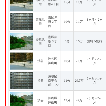
15分
12万
附
坂4丁目
月
港区赤
赤坂見
1ヶ月 / -2ヶ
坂２丁
10分
9.1万
附
月
目
港区赤
赤坂見
坂６丁
5分
6.5万
無料 /-無料
附
目
渋谷区
2ヶ月 /-2ヶ
渋谷
10分
25万
神山町
月
渋谷区
2ヶ月 /-1ヶ
渋谷
南平台
11分
29.5万
月
町19-22
渋谷区
2ヶ月 /-2ヶ
渋谷
12分
49万
鉢山町
月