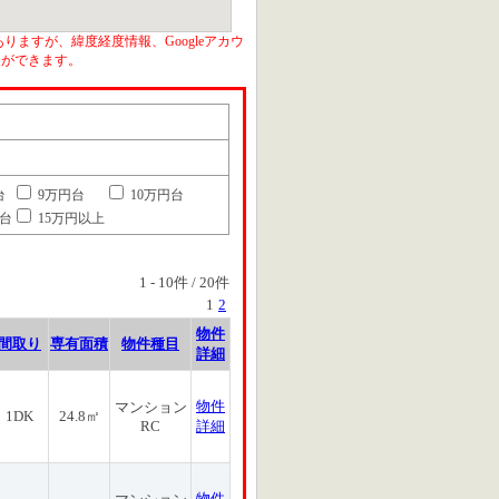
りますが、緯度経度情報、Googleアカウ
とができます。
台
9万円台
10万円台
円台
15万円以上
1
-
10
件 /
20
件
1
2
物件
間取り
専有面積
物件種目
詳細
物件
マンション
1DK
24.8㎡
RC
詳細
物件