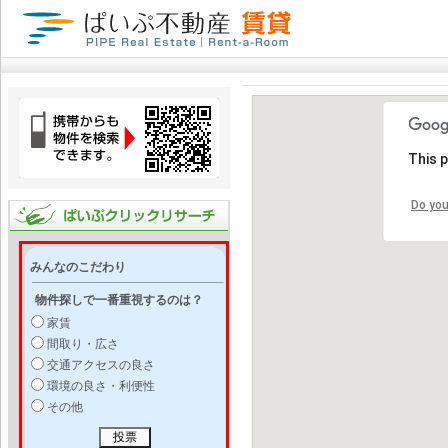
This 
Do you
みんなのこだわり
物件探しで一番重視するのは？
家賃
間取り・広さ
交通アクセスの良さ
環境の良さ・利便性
その他