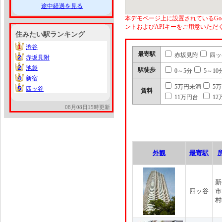
途中経過を見る
本デモページ上に設置されているGoo
ントおよびAPIキーをご用意いた
住みたい駅ランキング
1
渋谷
1
最寄駅
赤坂見附
四ッ
2
赤坂見附
2
2
池袋
2
駅徒歩
0～5分
5～10
4
新宿
4
5万円未満
5
5
四ッ谷
5
賃料
11万円台
12
08月08日15時更新
外観
最寄駅
新
四ッ谷
市
村