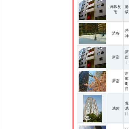
赤坂見
港
附
坂
渋
渋谷
神
新
新宿
西
丁
新
歌
新宿
町
目
豊
池袋
池
目