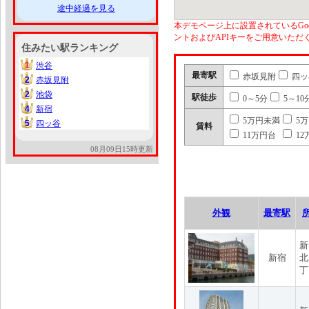
途中経過を見る
本デモページ上に設置されているGoo
ントおよびAPIキーをご用意いた
住みたい駅ランキング
1
渋谷
1
最寄駅
赤坂見附
四ッ
2
赤坂見附
2
2
池袋
2
駅徒歩
0～5分
5～10
4
新宿
4
5万円未満
5
5
四ッ谷
5
賃料
11万円台
12
08月09日15時更新
外観
最寄駅
新
新宿
北
丁