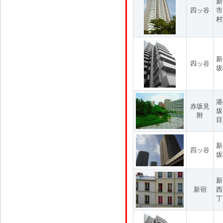
新
四ッ谷
市
村
新
四ッ谷
坂
港
赤坂見
坂
附
目
新
四ッ谷
坂
新
新宿
西
丁