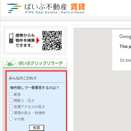
This 
Do you
みんなのこだわり
物件探しで一番重視するのは？
家賃
間取り・広さ
交通アクセスの良さ
環境の良さ・利便性
その他