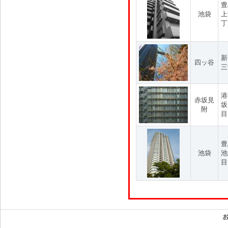
豊
池袋
上
丁
新
四ッ谷
三
港
赤坂見
坂
附
目
豊
池袋
池
目