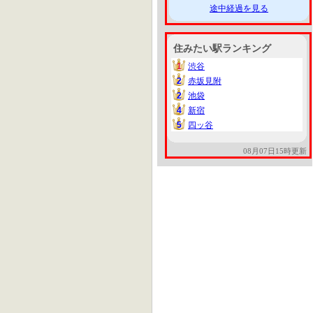
途中経過を見る
住みたい駅ランキング
1
渋谷
1
2
赤坂見附
2
2
池袋
2
4
新宿
4
5
四ッ谷
5
08月07日15時更新