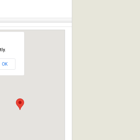
ly.
OK