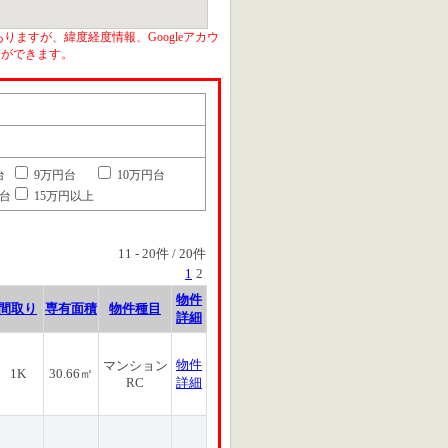
りますが、緯度経度情報、Googleアカウ
とができます。
台
9万円台
10万円台
円台
15万円以上
11
-
20
件 /
20
件
1
2
物件
間取り
専有面積
物件種目
詳細
物件
マンション
1K
30.66㎡
RC
詳細