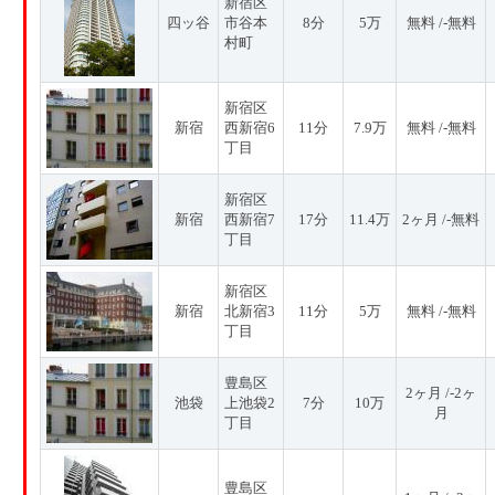
新宿区
四ッ谷
市谷本
8分
5万
無料 /-無料
村町
新宿区
新宿
西新宿6
11分
7.9万
無料 /-無料
丁目
新宿区
新宿
西新宿7
17分
11.4万
2ヶ月 /-無料
丁目
新宿区
新宿
北新宿3
11分
5万
無料 /-無料
丁目
豊島区
2ヶ月 /-2ヶ
池袋
上池袋2
7分
10万
月
丁目
豊島区