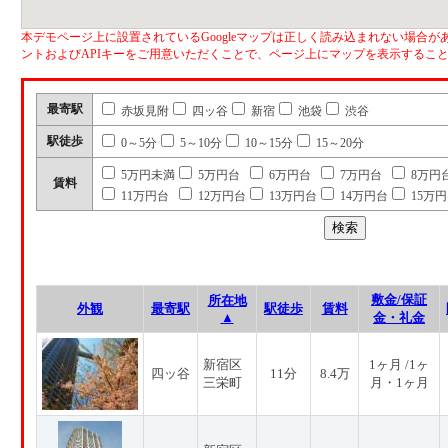
本デモページ上に設置されているGoogleマップは正しく読み込まれない場合があ
ントおよびAPIキーをご用意いただくことで、ページ上にマップを表示するこ
最寄駅
赤坂見附
四ッ谷
新宿
池袋
渋谷
駅徒歩
0～5分
5～10分
10～15分
15～20分
5万円未満
5万円台
6万円台
7万円台
8万円
賃料
11万円台
12万円台
13万円台
14万円台
15万
敷金/保証
所在地
外観
最寄駅
駅徒歩
賃料
▲
金・礼金
新宿区
1ヶ月 /1ヶ
四ッ谷
11分
8.4万
三栄町
月・1ヶ月