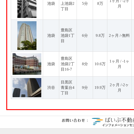
1ヶ月 / -2ヶ
池袋
上池袋2
5分
8万
月
丁目
豊島区
池袋
池袋1丁
6分
9.8万
2ヶ月 /-無料
目
豊島区
1ヶ月 / -1ヶ
池袋
池袋2丁
8分
10.6万
月
目16-7
目黒区
2ヶ月 /-2ヶ
渋谷
青葉台4
9分
19.9万
月
丁目