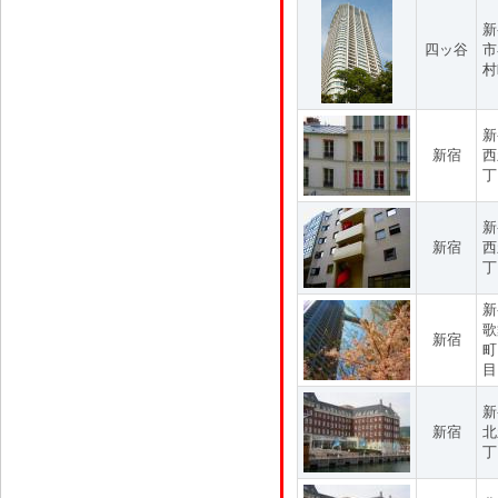
新
四ッ谷
市
村
新
新宿
西
丁
新
新宿
西
丁
新
歌
新宿
町
目
新
新宿
北
丁