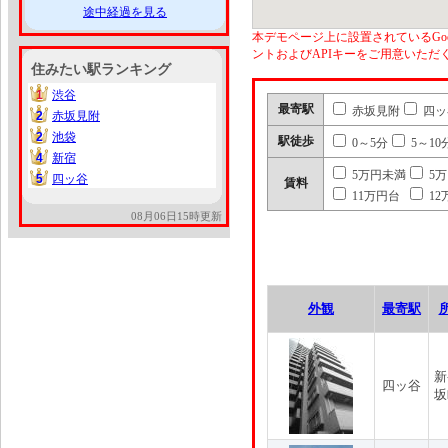
途中経過を見る
本デモページ上に設置されているGoo
ントおよびAPIキーをご用意いた
住みたい駅ランキング
1
渋谷
1
最寄駅
赤坂見附
四ッ
2
赤坂見附
2
2
池袋
2
駅徒歩
0～5分
5～10
4
新宿
4
5万円未満
5
5
四ッ谷
5
賃料
11万円台
12
08月06日15時更新
外観
最寄駅
新
四ッ谷
坂