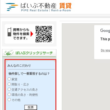
This 
Do you
みんなのこだわり
物件探しで一番重視するのは？
家賃
間取り・広さ
交通アクセスの良さ
環境の良さ・利便性
その他