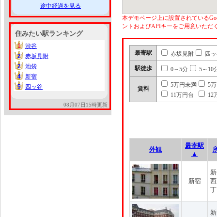
途中経過を見る
本デモページ上に設置されているGoo
ントおよびAPIキーをご用意いた
住みたい駅ランキング
1
渋谷
1
最寄駅
赤坂見附
四ッ
2
赤坂見附
2
2
池袋
2
駅徒歩
0～5分
5～10
4
新宿
4
5万円未満
5
5
四ッ谷
5
賃料
11万円台
12
08月07日15時更新
最寄駅
外観
▲
新
新宿
西
丁
新