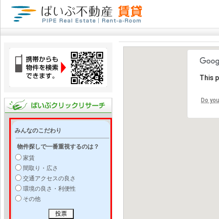
This 
Do you
みんなのこだわり
物件探しで一番重視するのは？
家賃
間取り・広さ
交通アクセスの良さ
環境の良さ・利便性
その他