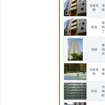
赤坂見
港
附
坂
新
新宿
西
丁
豊
池袋
池
目
赤坂見
港
附
坂
渋
渋谷
南
町