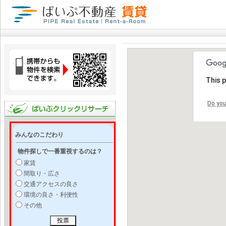
This 
Do you
みんなのこだわり
物件探しで一番重視するのは？
家賃
間取り・広さ
交通アクセスの良さ
環境の良さ・利便性
その他