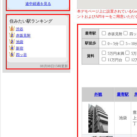
途中経過を見る
本デモページ上に設置されているGoo
ントおよびAPIキーをご用意いた
住みたい駅ランキング
1
渋谷
1
最寄駅
赤坂見附
四ッ
2
赤坂見附
2
2
池袋
2
駅徒歩
0～5分
5～10
4
新宿
4
5万円未満
5
5
四ッ谷
5
賃料
11万円台
12
08月08日15時更新
外観
最寄駅
豊
池袋
上
丁