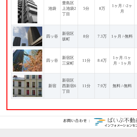
豊島区
1ヶ月 / -2ヶ
池袋
上池袋2
5分
8万
月
丁目
新宿区
四ッ谷
8分
7.3万
1ヶ月 /-無料
坂町
新宿区
1ヶ月 /1ヶ
四ッ谷
11分
8.4万
三栄町
月・1ヶ月
新宿区
新宿
西新宿6
11分
7.9万
無料 /-無料
丁目