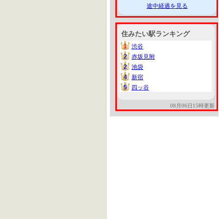
途中経過を見る
住みたい駅ランキング
1
渋谷
1
2
赤坂見附
2
2
池袋
2
4
新宿
4
5
四ッ谷
5
08月06日15時更新