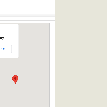
ly.
OK