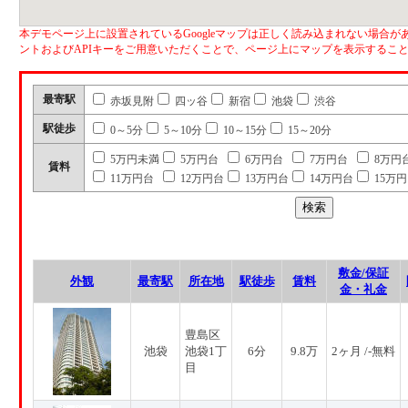
本デモページ上に設置されているGoogleマップは正しく読み込まれない場合があ
ントおよびAPIキーをご用意いただくことで、ページ上にマップを表示するこ
最寄駅
赤坂見附
四ッ谷
新宿
池袋
渋谷
駅徒歩
0～5分
5～10分
10～15分
15～20分
5万円未満
5万円台
6万円台
7万円台
8万円
賃料
11万円台
12万円台
13万円台
14万円台
15万
敷金/保証
外観
最寄駅
所在地
駅徒歩
賃料
金・礼金
豊島区
池袋
池袋1丁
6分
9.8万
2ヶ月 /-無料
目