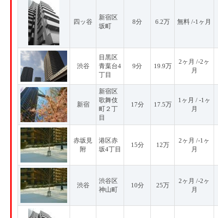
新宿区
四ッ谷
8分
6.2万
無料 /-1ヶ月
坂町
目黒区
2ヶ月 /-2ヶ
渋谷
青葉台4
9分
19.9万
月
丁目
新宿区
歌舞伎
1ヶ月 / -1ヶ
新宿
17分
17.5万
町２丁
月
目
赤坂見
港区赤
2ヶ月 /-1ヶ
15分
12万
附
坂4丁目
月
渋谷区
2ヶ月 /-2ヶ
渋谷
10分
25万
神山町
月