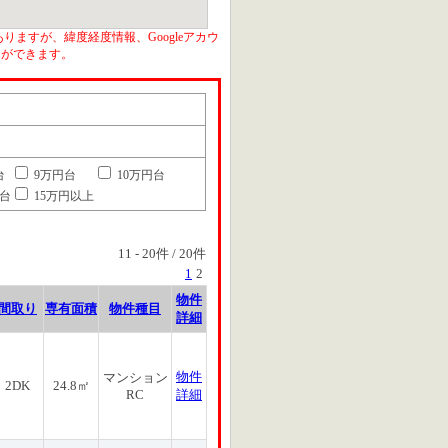
りますが、緯度経度情報、Googleアカウ
とができます。
台
9万円台
10万円台
円台
15万円以上
11
-
20
件 /
20
件
1
2
物件
間取り
専有面積
物件種目
詳細
物件
マンション
2DK
24.8㎡
RC
詳細