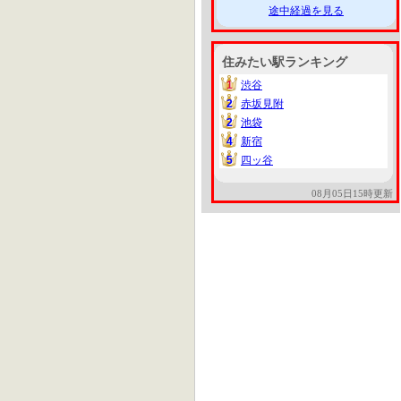
途中経過を見る
住みたい駅ランキング
1
渋谷
1
2
赤坂見附
2
2
池袋
2
4
新宿
4
5
四ッ谷
5
08月05日15時更新