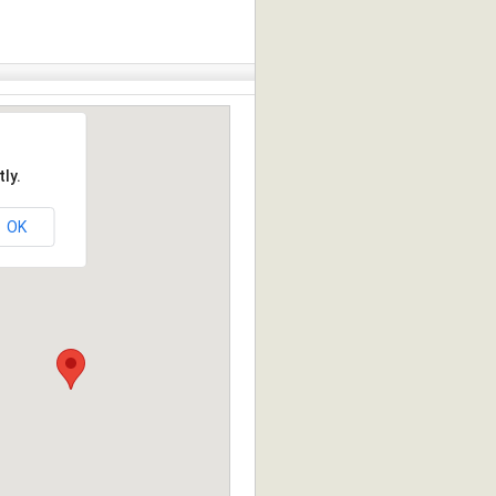
ly.
OK