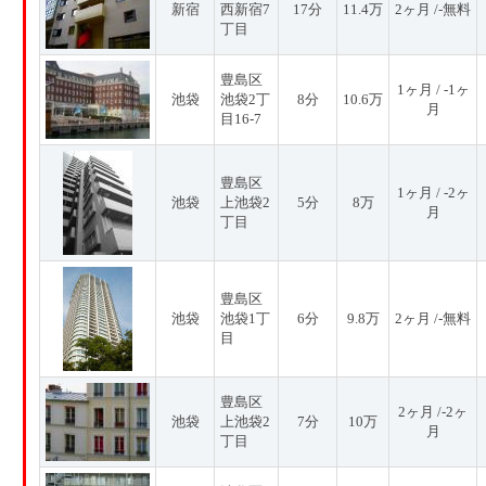
新宿
西新宿7
17分
11.4万
2ヶ月 /-無料
丁目
豊島区
1ヶ月 / -1ヶ
池袋
池袋2丁
8分
10.6万
月
目16-7
豊島区
1ヶ月 / -2ヶ
池袋
上池袋2
5分
8万
月
丁目
豊島区
池袋
池袋1丁
6分
9.8万
2ヶ月 /-無料
目
豊島区
2ヶ月 /-2ヶ
池袋
上池袋2
7分
10万
月
丁目