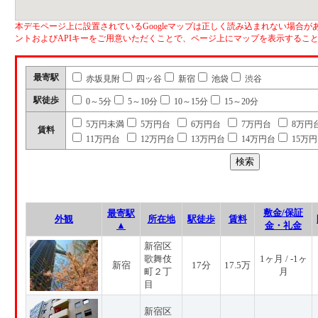
本デモページ上に設置されているGoogleマップは正しく読み込まれない場合があ
ントおよびAPIキーをご用意いただくことで、ページ上にマップを表示するこ
最寄駅
赤坂見附
四ッ谷
新宿
池袋
渋谷
駅徒歩
0～5分
5～10分
10～15分
15～20分
5万円未満
5万円台
6万円台
7万円台
8万円
賃料
11万円台
12万円台
13万円台
14万円台
15万
敷金/保証
最寄駅
外観
所在地
駅徒歩
賃料
▲
金・礼金
新宿区
歌舞伎
1ヶ月 / -1ヶ
新宿
17分
17.5万
町２丁
月
目
新宿区