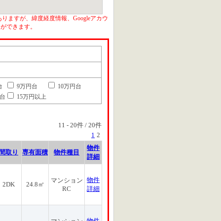
りますが、緯度経度情報、Googleアカウ
とができます。
台
9万円台
10万円台
円台
15万円以上
11
-
20
件 /
20
件
1
2
物件
間取り
専有面積
物件種目
詳細
物件
マンション
2DK
24.8㎡
RC
詳細
物件