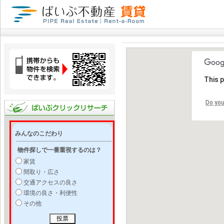
This 
Do you
みんなのこだわり
物件探しで一番重視するのは？
家賃
間取り・広さ
交通アクセスの良さ
環境の良さ・利便性
その他