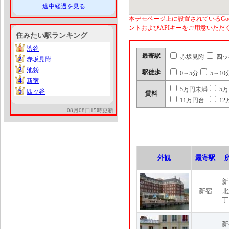
途中経過を見る
本デモページ上に設置されているGoo
ントおよびAPIキーをご用意いた
住みたい駅ランキング
1
渋谷
1
最寄駅
赤坂見附
四ッ
2
赤坂見附
2
2
池袋
2
駅徒歩
0～5分
5～10
4
新宿
4
5万円未満
5
5
四ッ谷
5
賃料
11万円台
12
08月08日15時更新
外観
最寄駅
新
新宿
北
丁
新