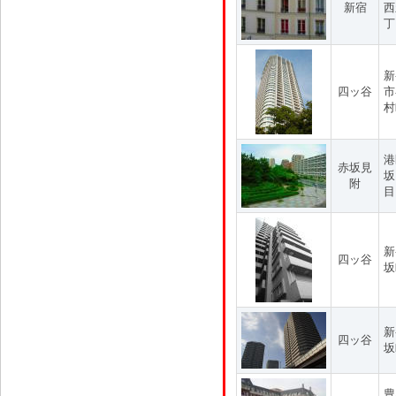
新宿
西
丁
新
四ッ谷
市
村
港
赤坂見
坂
附
目
新
四ッ谷
坂
新
四ッ谷
坂
豊