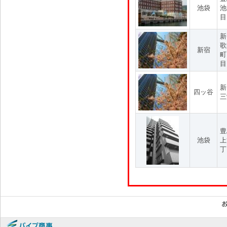
池袋
池
目
新
歌
新宿
町
目
新
四ッ谷
三
豊
池袋
上
丁