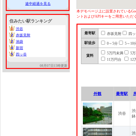
途中経過を見る
本デモページ上に設置されているGoo
ントおよびAPIキーをご用意いた
住みたい駅ランキング
1
渋谷
1
最寄駅
赤坂見附
四ッ
2
赤坂見附
2
2
池袋
2
駅徒歩
0～5分
5～10
4
新宿
4
5万円未満
5
5
四ッ谷
5
賃料
11万円台
12
08月07日15時更新
外観
最寄駅
渋
渋谷
鉢
渋