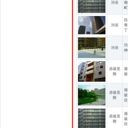
渋谷
南
町
目
渋谷
青
丁
渋
渋谷
神
赤坂見
港
附
坂
港
赤坂見
坂
附
目
港
赤坂見
坂
附
目