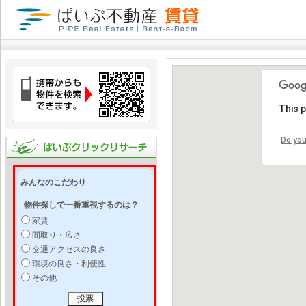
This 
Do you
みんなのこだわり
物件探しで一番重視するのは？
家賃
間取り・広さ
交通アクセスの良さ
環境の良さ・利便性
その他