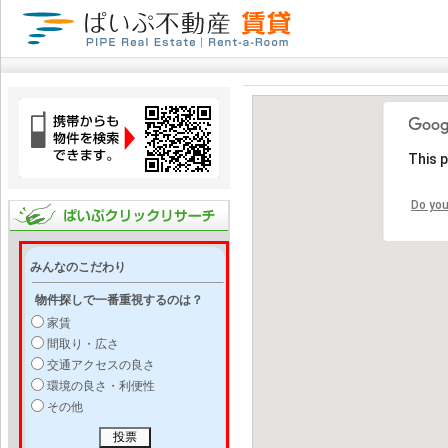
This 
Do you
みんなのこだわり
物件探しで一番重視するのは？
家賃
間取り・広さ
交通アクセスの良さ
環境の良さ・利便性
その他