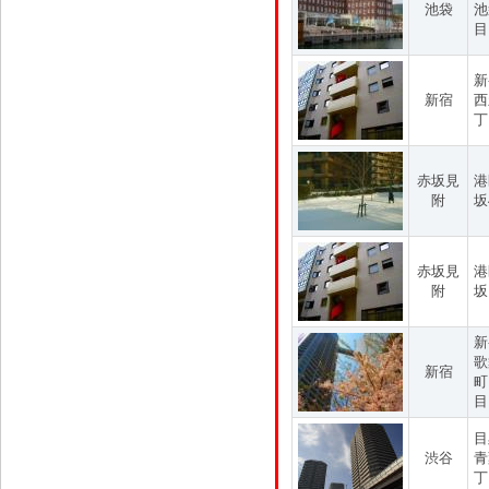
池袋
池
目
新
新宿
西
丁
赤坂見
港
附
坂
赤坂見
港
附
坂
新
歌
新宿
町
目
目
渋谷
青
丁