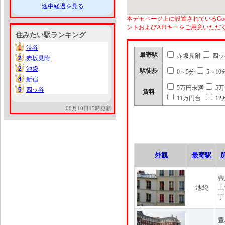
途中経過を見る
本デモページ上に設置されているGoo
ントおよびAPIキーをご用意いた
住みたい駅ランキング
1
渋谷
1
最寄駅
赤坂見附
四ッ
2
赤坂見附
2
2
池袋
2
駅徒歩
0～5分
5～10
4
新宿
4
5万円未満
5
5
四ッ谷
5
賃料
11万円台
12
08月10日15時更新
外観
最寄駅
豊
池袋
上
丁
豊