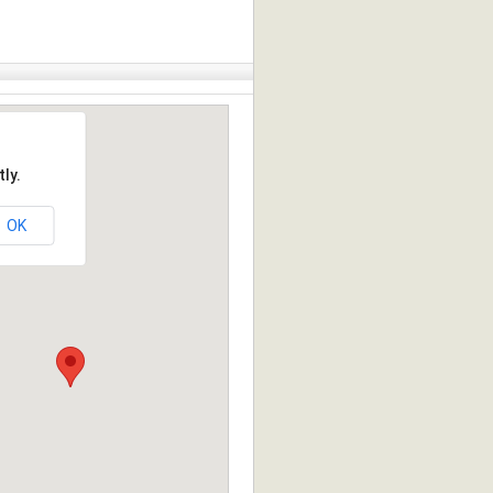
ly.
OK