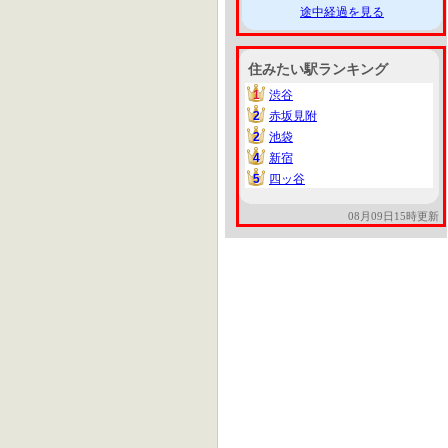
途中経過を見る
住みたい駅ランキング
1
渋谷
1
2
赤坂見附
2
2
池袋
2
4
新宿
4
5
四ッ谷
5
08月09日15時更新