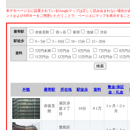
本デモページ上に設置されているGoogleマップは正しく読み込まれない場合があ
ントおよびAPIキーをご用意いただくことで、ページ上にマップを表示するこ
最寄駅
赤坂見附
四ッ谷
新宿
池袋
渋谷
駅徒歩
0～5分
5～10分
10～15分
15～20分
5万円未満
5万円台
6万円台
7万円台
8万円
賃料
11万円台
12万円台
13万円台
14万円台
15万
敷金/保証
外観
最寄駅
所在地
駅徒歩
賃料
金・礼金
港区赤
赤坂見
1ヶ月 / -2ヶ
坂２丁
10分
9.1万
附
月
目
豊島区
1ヶ月 / -1ヶ