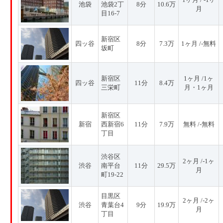
池袋
池袋2丁
8分
10.6万
月
目16-7
新宿区
四ッ谷
8分
7.3万
1ヶ月 /-無料
坂町
新宿区
1ヶ月 /1ヶ
四ッ谷
11分
8.4万
三栄町
月・1ヶ月
新宿区
新宿
西新宿6
11分
7.9万
無料 /-無料
丁目
渋谷区
2ヶ月 /-1ヶ
渋谷
南平台
11分
29.5万
月
町19-22
目黒区
2ヶ月 /-2ヶ
渋谷
青葉台4
9分
19.9万
月
丁目