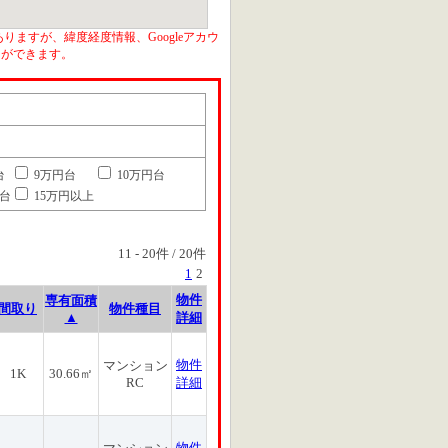
りますが、緯度経度情報、Googleアカウ
とができます。
台
9万円台
10万円台
円台
15万円以上
11
-
20
件 /
20
件
1
2
物件
専有面積
間取り
物件種目
▲
詳細
物件
マンション
1K
30.66㎡
RC
詳細
物件