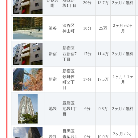
20分
13.7万
2ヶ月 /-無料
附
坂1丁目
渋谷区
2ヶ月 /-2ヶ
渋谷
10分
25万
神山町
月
新宿区
新宿
西新宿7
17分
11.4万
2ヶ月 /-無料
丁目
新宿区
歌舞伎
1ヶ月 / -1ヶ
新宿
17分
17.5万
町２丁
月
目
豊島区
池袋
池袋1丁
6分
9.8万
2ヶ月 /-無料
目
目黒区
2ヶ月 /-2ヶ
渋谷
青葉台4
9分
19.9万