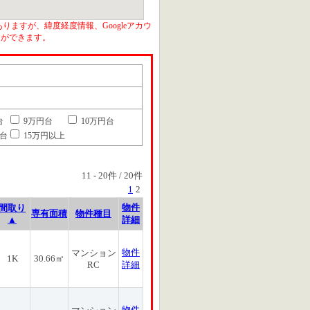
りますが、緯度経度情報、Googleアカウ
とができます。
台
9万円台
10万円台
円台
15万円以上
11
-
20
件 /
20
件
1
2
物件
間取り
専有面積
物件種目
▲
詳細
物件
マンション
1K
30.66㎡
RC
詳細
物件