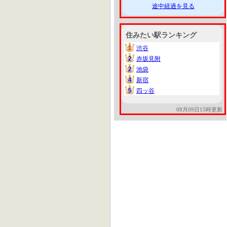
途中経過を見る
住みたい駅ランキング
1
渋谷
1
2
赤坂見附
2
2
池袋
2
4
新宿
4
5
四ッ谷
5
08月09日15時更新