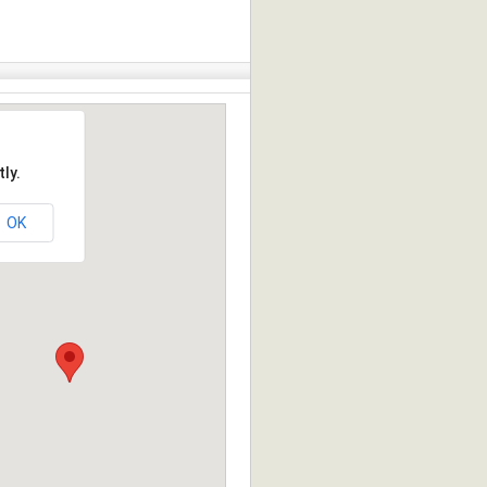
ly.
OK