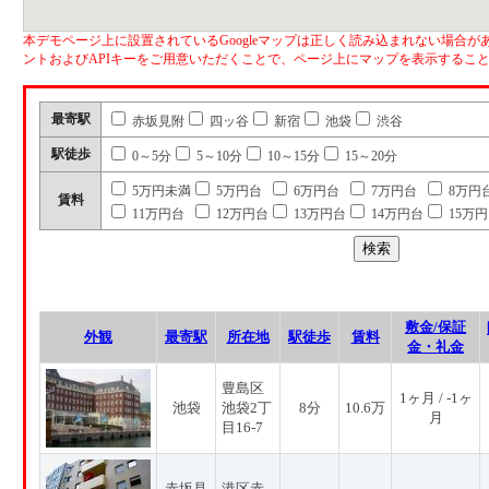
本デモページ上に設置されているGoogleマップは正しく読み込まれない場合があ
ントおよびAPIキーをご用意いただくことで、ページ上にマップを表示するこ
最寄駅
赤坂見附
四ッ谷
新宿
池袋
渋谷
駅徒歩
0～5分
5～10分
10～15分
15～20分
5万円未満
5万円台
6万円台
7万円台
8万円
賃料
11万円台
12万円台
13万円台
14万円台
15万
敷金/保証
外観
最寄駅
所在地
駅徒歩
賃料
金・礼金
豊島区
1ヶ月 / -1ヶ
池袋
池袋2丁
8分
10.6万
月
目16-7
赤坂見
港区赤