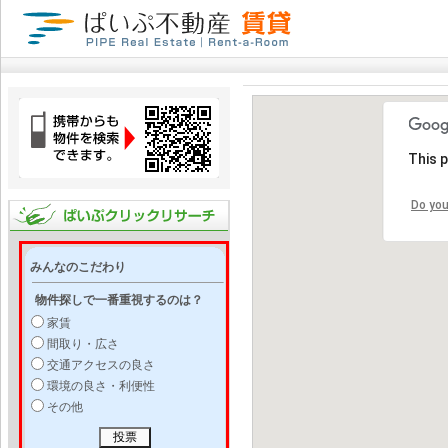
This 
Do you
みんなのこだわり
物件探しで一番重視するのは？
家賃
間取り・広さ
交通アクセスの良さ
環境の良さ・利便性
その他