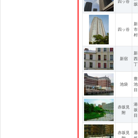
四ッ谷
坂
新
四ッ谷
市
村
新
新宿
西
丁
豊
池袋
池
目
港
赤坂見
坂
附
目
赤坂見
港