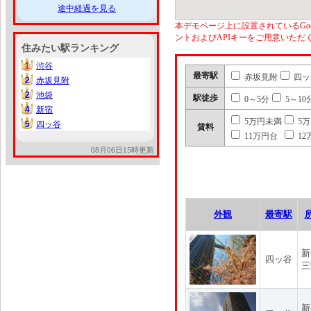
途中経過を見る
本デモページ上に設置されているGoo
ントおよびAPIキーをご用意いた
住みたい駅ランキング
1
渋谷
1
最寄駅
赤坂見附
四ッ
2
赤坂見附
2
2
池袋
2
駅徒歩
0～5分
5～10
4
新宿
4
5万円未満
5
5
四ッ谷
5
賃料
11万円台
12
08月06日15時更新
外観
最寄駅
新
四ッ谷
三
新