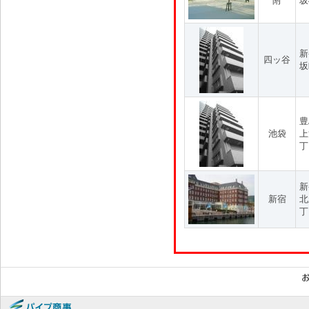
附
坂
新
四ッ谷
坂
豊
池袋
上
丁
新
新宿
北
丁