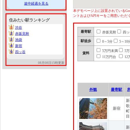
途中経過を見る
本デモページ上に設置されているGoo
ントおよびAPIキーをご用意いた
住みたい駅ランキング
1
渋谷
1
最寄駅
赤坂見附
四ッ
2
赤坂見附
2
2
池袋
2
駅徒歩
0～5分
5～10
4
新宿
4
5万円未満
5
5
四ッ谷
5
賃料
11万円台
12
08月08日15時更新
外観
最寄駅
新
歌
新宿
町
目
新