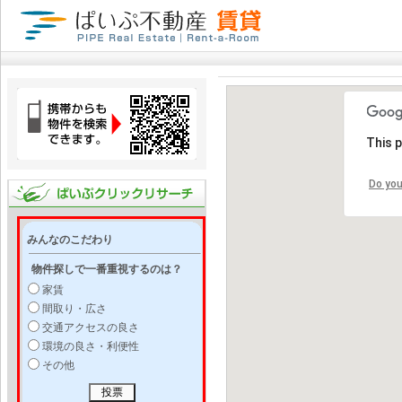
This 
Do you
みんなのこだわり
物件探しで一番重視するのは？
家賃
間取り・広さ
交通アクセスの良さ
環境の良さ・利便性
その他