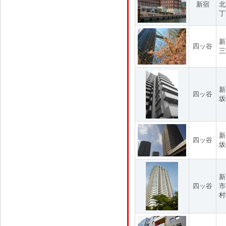
新宿
北
丁
新
四ッ谷
三
新
四ッ谷
坂
新
四ッ谷
坂
新
四ッ谷
市
村