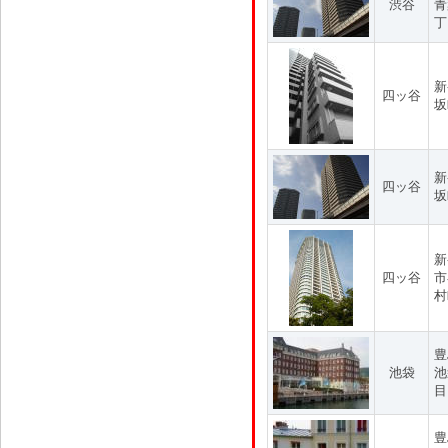
渋谷
青
丁
新
四ッ谷
坂
新
四ッ谷
坂
新
四ッ谷
市
村
豊
池袋
池
目
豊