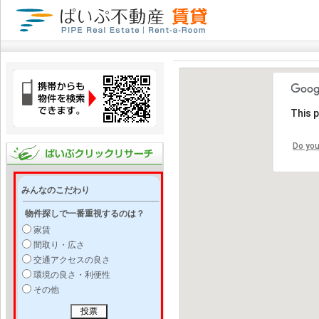
This 
Do you
みんなのこだわり
物件探しで一番重視するのは？
家賃
間取り・広さ
交通アクセスの良さ
環境の良さ・利便性
その他