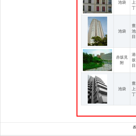
池袋
上
丁
豊
池袋
池
目
港
赤坂見
坂
附
目
豊
池袋
上
丁