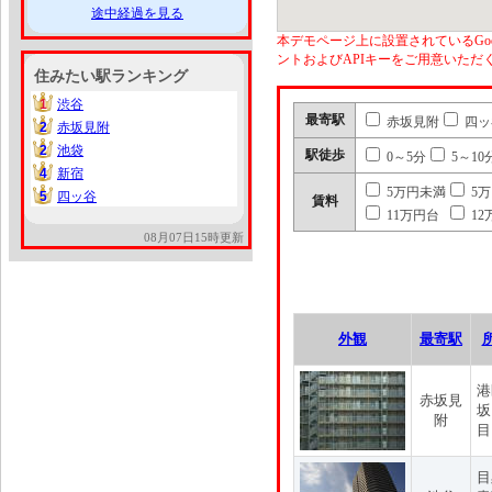
途中経過を見る
本デモページ上に設置されているGoo
ントおよびAPIキーをご用意いた
住みたい駅ランキング
1
渋谷
1
最寄駅
赤坂見附
四ッ
2
赤坂見附
2
2
池袋
2
駅徒歩
0～5分
5～10
4
新宿
4
5万円未満
5
5
四ッ谷
5
賃料
11万円台
12
08月07日15時更新
外観
最寄駅
港
赤坂見
坂
附
目
目