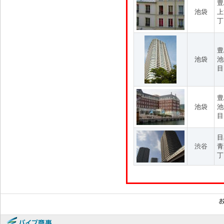
豊
池袋
上
丁
豊
池袋
池
目
豊
池袋
池
目
目
渋谷
青
丁