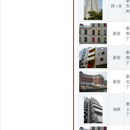
新
四ッ谷
市
村
新
新宿
西
丁
新
新宿
西
丁
新
新宿
北
丁
豊
池袋
上
丁