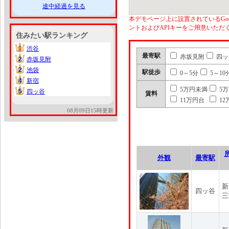
途中経過を見る
本デモページ上に設置されているGoo
ントおよびAPIキーをご用意いた
住みたい駅ランキング
1
渋谷
1
最寄駅
赤坂見附
四ッ
2
赤坂見附
2
2
池袋
2
駅徒歩
0～5分
5～10
4
新宿
4
5万円未満
5
5
四ッ谷
5
賃料
11万円台
12
08月09日15時更新
外観
最寄駅
新
四ッ谷
三