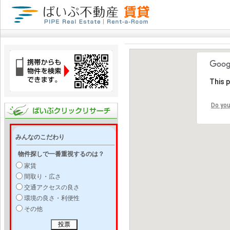
This 
Do you
みんなのこだわり
物件探しで一番重視するのは？
家賃
間取り・広さ
交通アクセスの良さ
環境の良さ・利便性
その他