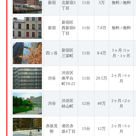
新宿
北新宿3
11分
5万
無料 /-無料
丁目
新宿区
新宿
西新宿6
11分
7.9万
無料 /-無料
丁目
新宿区
1ヶ月 /1ヶ
四ッ谷
11分
8.4万
三栄町
月・1ヶ月
渋谷区
2ヶ月 /-1ヶ
渋谷
南平台
11分
29.5万
月
町19-22
渋谷区
2ヶ月 /-2ヶ
渋谷
12分
49万
鉢山町
月
赤坂見
港区赤
2ヶ月 /-1ヶ
15分
12万
附
坂4丁目
月