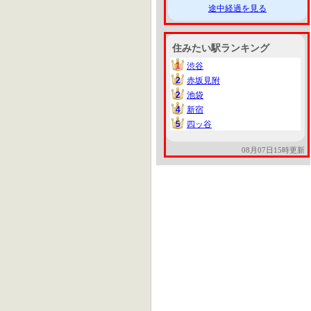
途中経過を見る
住みたい駅ランキング
1
渋谷
1
2
赤坂見附
2
2
池袋
2
4
新宿
4
5
四ッ谷
5
08月07日15時更新