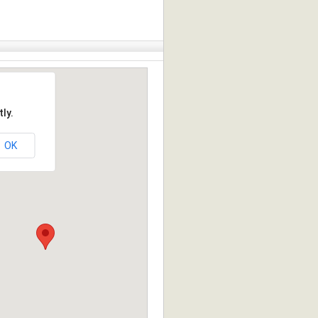
ly.
OK