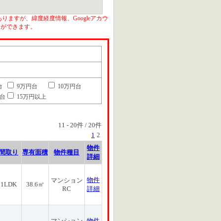
りますが、緯度経度情報、Googleアカウ
とができます。
台
9万円台
10万円台
円台
15万円以上
11
-
20
件 /
20
件
1
2
物件
間取り
専有面積
物件種目
詳細
物件
マンション
1LDK
38.6㎡
RC
詳細
マンション
物件