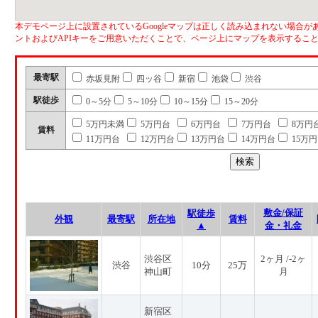
本デモページ上に設置されているGoogleマップは正しく読み込まれない場合があ
ントおよびAPIキーをご用意いただくことで、ページ上にマップを表示するこ
最寄駅
赤坂見附
四ッ谷
新宿
池袋
渋谷
駅徒歩
0～5分
5～10分
10～15分
15～20分
5万円未満
5万円台
6万円台
7万円台
8万円
賃料
11万円台
12万円台
13万円台
14万円台
15万
敷金/保証
駅徒歩
外観
最寄駅
所在地
賃料
▲
金・礼金
渋谷区
2ヶ月 /-2ヶ
渋谷
10分
25万
神山町
月
新宿区