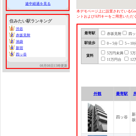
途中経過を見る
本デモページ上に設置されているGoo
ントおよびAPIキーをご用意いた
住みたい駅ランキング
1
渋谷
1
最寄駅
赤坂見附
四ッ
2
赤坂見附
2
2
池袋
2
駅徒歩
0～5分
5～10
4
新宿
4
5万円未満
5
5
四ッ谷
5
賃料
11万円台
12
08月08日15時更新
外観
最寄駅
新
四ッ谷
坂