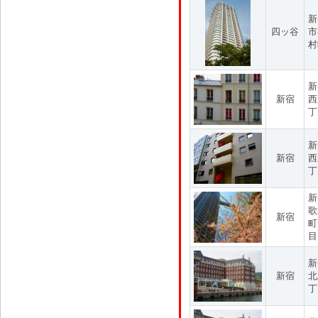
新
四ッ谷
市
村
新
新宿
西
丁
新
新宿
西
丁
新
歌
新宿
町
目
新
新宿
北
丁