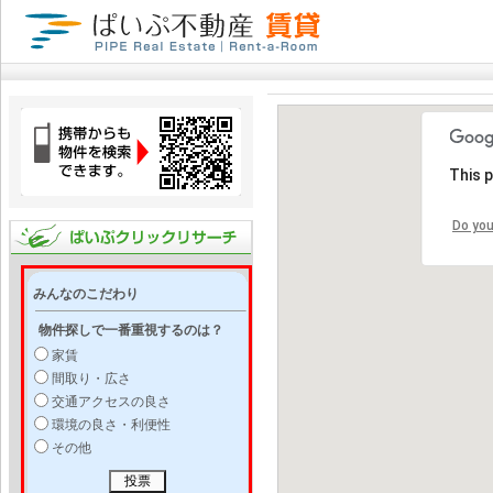
This 
Do you
みんなのこだわり
物件探しで一番重視するのは？
家賃
間取り・広さ
交通アクセスの良さ
環境の良さ・利便性
その他