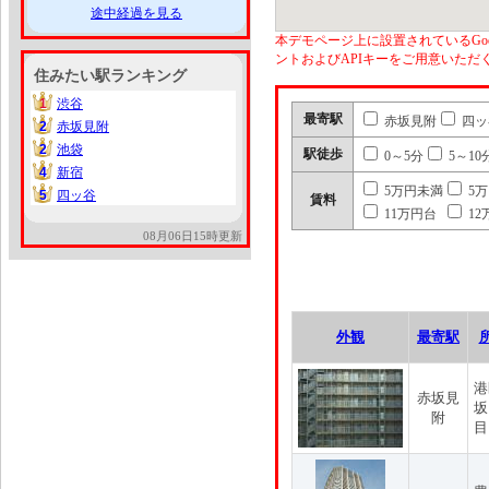
途中経過を見る
本デモページ上に設置されているGoo
ントおよびAPIキーをご用意いた
住みたい駅ランキング
1
渋谷
1
最寄駅
赤坂見附
四ッ
2
赤坂見附
2
2
池袋
2
駅徒歩
0～5分
5～10
4
新宿
4
5万円未満
5
5
四ッ谷
5
賃料
11万円台
12
08月06日15時更新
外観
最寄駅
港
赤坂見
坂
附
目