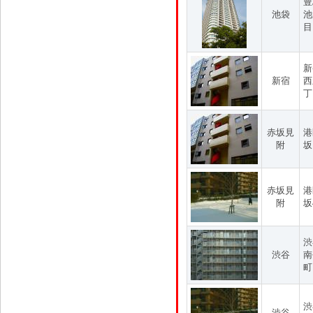
豊
池袋
池
目
新
新宿
西
丁
赤坂見
港
附
坂
赤坂見
港
附
坂
渋
渋谷
南
町
渋
渋谷