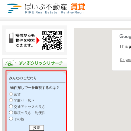
This 
Do you
みんなのこだわり
物件探しで一番重視するのは？
家賃
間取り・広さ
交通アクセスの良さ
環境の良さ・利便性
その他