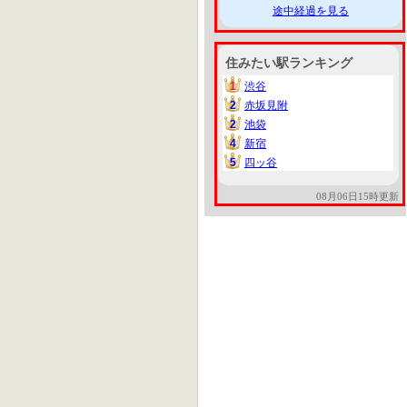
途中経過を見る
住みたい駅ランキング
1
渋谷
1
2
赤坂見附
2
2
池袋
2
4
新宿
4
5
四ッ谷
5
08月06日15時更新