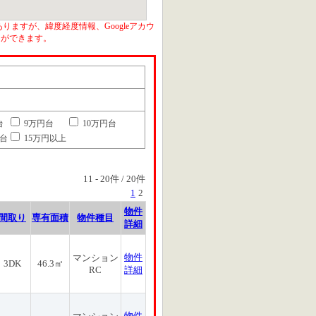
りますが、緯度経度情報、Googleアカウ
とができます。
台
9万円台
10万円台
円台
15万円以上
11
-
20
件 /
20
件
1
2
物件
間取り
専有面積
物件種目
詳細
物件
マンション
3DK
46.3㎡
RC
詳細
物件