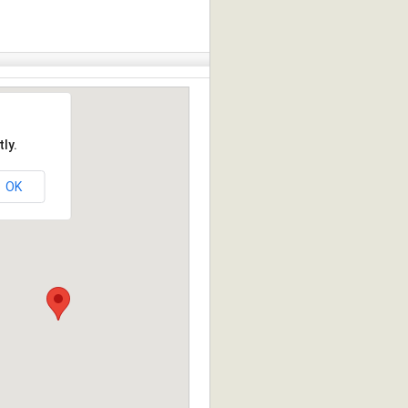
ly.
OK