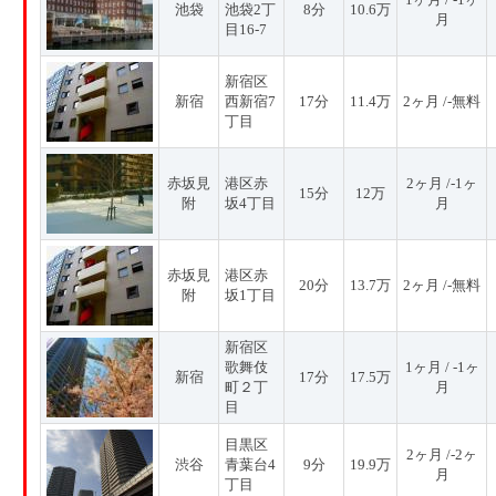
池袋
池袋2丁
8分
10.6万
月
目16-7
新宿区
新宿
西新宿7
17分
11.4万
2ヶ月 /-無料
丁目
赤坂見
港区赤
2ヶ月 /-1ヶ
15分
12万
附
坂4丁目
月
赤坂見
港区赤
20分
13.7万
2ヶ月 /-無料
附
坂1丁目
新宿区
歌舞伎
1ヶ月 / -1ヶ
新宿
17分
17.5万
町２丁
月
目
目黒区
2ヶ月 /-2ヶ
渋谷
青葉台4
9分
19.9万
月
丁目