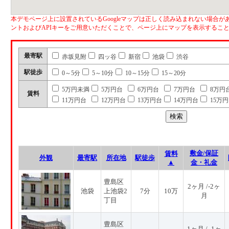
本デモページ上に設置されているGoogleマップは正しく読み込まれない場合があ
ントおよびAPIキーをご用意いただくことで、ページ上にマップを表示するこ
最寄駅
赤坂見附
四ッ谷
新宿
池袋
渋谷
駅徒歩
0～5分
5～10分
10～15分
15～20分
5万円未満
5万円台
6万円台
7万円台
8万円
賃料
11万円台
12万円台
13万円台
14万円台
15万
敷金/保証
賃料
外観
最寄駅
所在地
駅徒歩
▲
金・礼金
豊島区
2ヶ月 /-2ヶ
池袋
上池袋2
7分
10万
月
丁目
豊島区
1ヶ月 / -1ヶ