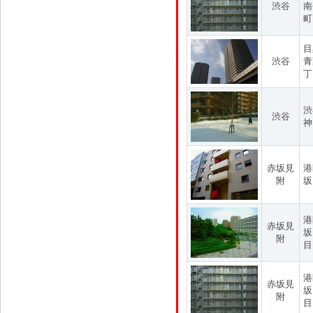
渋谷
南
町
目
渋谷
青
丁
渋
渋谷
神
赤坂見
港
附
坂
港
赤坂見
坂
附
目
港
赤坂見
坂
附
目