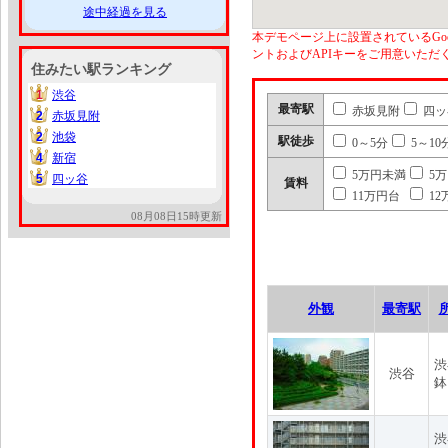
途中経過を見る
本デモページ上に設置されているGoo
ントおよびAPIキーをご用意いた
住みたい駅ランキング
1
渋谷
1
最寄駅
赤坂見附
四ッ
2
赤坂見附
2
2
池袋
2
駅徒歩
0～5分
5～10
4
新宿
4
5万円未満
5
5
四ッ谷
5
賃料
11万円台
12
08月08日15時更新
外観
最寄駅
渋
渋谷
鉢
渋