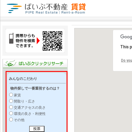
This 
Do you
みんなのこだわり
物件探しで一番重視するのは？
家賃
間取り・広さ
交通アクセスの良さ
環境の良さ・利便性
その他