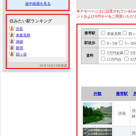
途中経過を見る
本デモページ上に設置されているGoo
ントおよびAPIキーをご用意いた
住みたい駅ランキング
1
渋谷
1
最寄駅
赤坂見附
四ッ
2
赤坂見附
2
2
池袋
2
駅徒歩
0～5分
5～10
4
新宿
4
5万円未満
5
5
四ッ谷
5
賃料
11万円台
12
08月10日15時更新
外観
最寄駅
渋
渋谷
鉢
渋