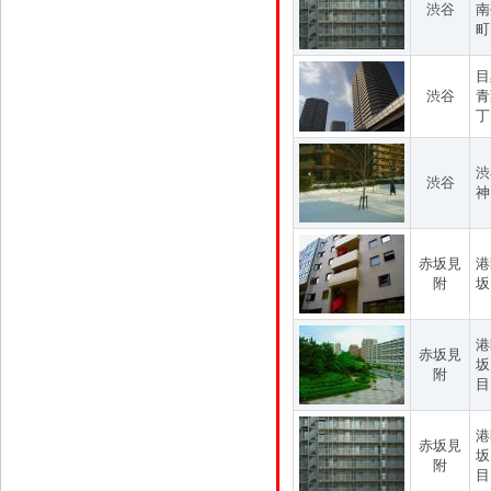
渋谷
南
町
目
渋谷
青
丁
渋
渋谷
神
赤坂見
港
附
坂
港
赤坂見
坂
附
目
港
赤坂見
坂
附
目