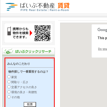
This 
Do you
みんなのこだわり
物件探しで一番重視するのは？
家賃
間取り・広さ
交通アクセスの良さ
環境の良さ・利便性
その他