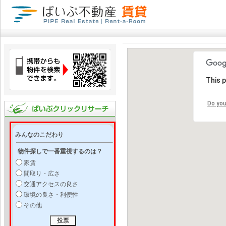
This 
Do you
みんなのこだわり
物件探しで一番重視するのは？
家賃
間取り・広さ
交通アクセスの良さ
環境の良さ・利便性
その他