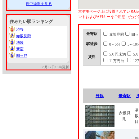
途中経過を見る
本デモページ上に設置されているGoo
ントおよびAPIキーをご用意いた
住みたい駅ランキング
1
渋谷
1
最寄駅
赤坂見附
四ッ
2
赤坂見附
2
2
池袋
2
駅徒歩
0～5分
5～10
4
新宿
4
5万円未満
5
5
四ッ谷
5
賃料
11万円台
12
08月07日15時更新
外観
最寄駅
港
赤坂見
坂
附
目
新