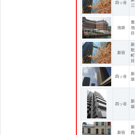
四ッ谷
三
豊
池袋
池
目
新
歌
新宿
町
目
新
四ッ谷
坂
新
四ッ谷
坂
新
新宿
西