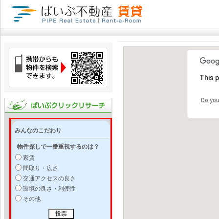
This 
Do you
みんなのこだわり
物件探しで一番重視するのは？
家賃
間取り・広さ
交通アクセスの良さ
環境の良さ・利便性
その他