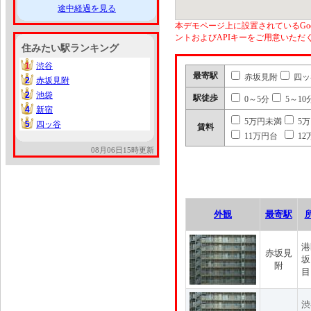
途中経過を見る
本デモページ上に設置されているGoo
ントおよびAPIキーをご用意いた
住みたい駅ランキング
1
渋谷
1
最寄駅
赤坂見附
四ッ
2
赤坂見附
2
2
池袋
2
駅徒歩
0～5分
5～10
4
新宿
4
5万円未満
5
5
四ッ谷
5
賃料
11万円台
12
08月06日15時更新
外観
最寄駅
港
赤坂見
坂
附
目
渋