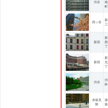
渋谷
南
町
新
四ッ谷
三
新
新宿
西
丁
新
新宿
北
丁
渋
渋谷
鉢
赤坂見
港
附
坂