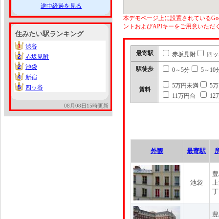
途中経過を見る
本デモページ上に設置されているGoo
ントおよびAPIキーをご用意いた
住みたい駅ランキング
1
渋谷
1
最寄駅
赤坂見附
四ッ
2
赤坂見附
2
2
池袋
2
駅徒歩
0～5分
5～10
4
新宿
4
5万円未満
5
5
四ッ谷
5
賃料
11万円台
12
08月08日15時更新
外観
最寄駅
豊
池袋
上
丁
豊