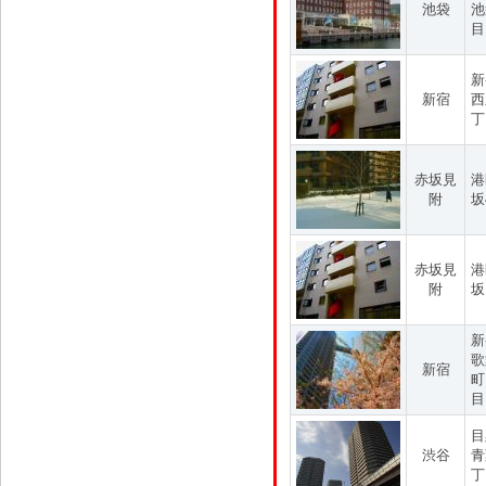
池袋
池
目
新
新宿
西
丁
赤坂見
港
附
坂
赤坂見
港
附
坂
新
歌
新宿
町
目
目
渋谷
青
丁