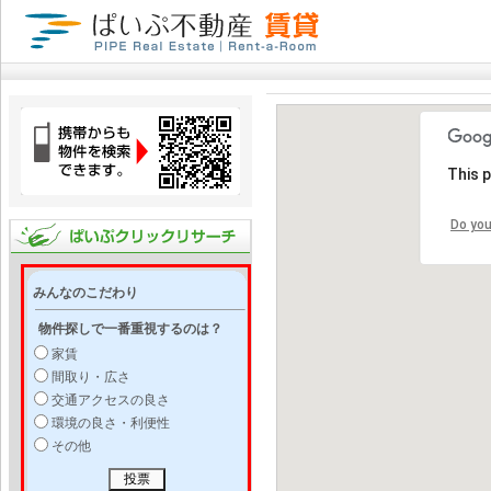
This 
Do you
みんなのこだわり
物件探しで一番重視するのは？
家賃
間取り・広さ
交通アクセスの良さ
環境の良さ・利便性
その他