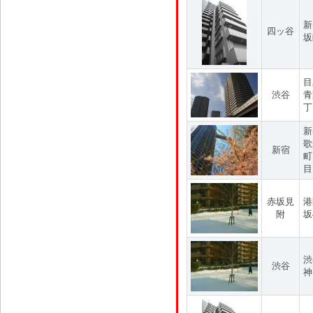
新
四ッ谷
坂
目
渋谷
青
丁
新
歌
新宿
町
目
赤坂見
港
附
坂
渋
渋谷
神