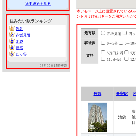
途中経過を見る
本デモページ上に設置されているGoo
ントおよびAPIキーをご用意いた
住みたい駅ランキング
1
渋谷
1
最寄駅
赤坂見附
四ッ
2
赤坂見附
2
2
池袋
2
駅徒歩
0～5分
5～10
4
新宿
4
5万円未満
5
5
四ッ谷
5
賃料
11万円台
12
08月09日15時更新
外観
最寄駅
豊
池袋
池
目