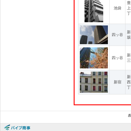
豊
池袋
上
丁
新
四ッ谷
坂
新
四ッ谷
三
新
新宿
西
丁