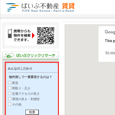
This 
Do you
みんなのこだわり
物件探しで一番重視するのは？
家賃
間取り・広さ
交通アクセスの良さ
環境の良さ・利便性
その他