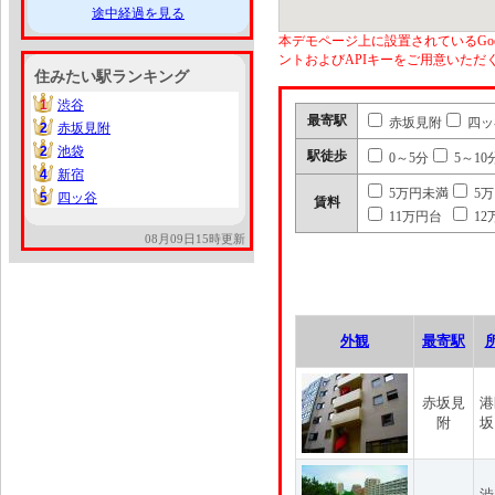
途中経過を見る
本デモページ上に設置されているGoo
ントおよびAPIキーをご用意いた
住みたい駅ランキング
1
渋谷
1
最寄駅
赤坂見附
四ッ
2
赤坂見附
2
2
池袋
2
駅徒歩
0～5分
5～10
4
新宿
4
5万円未満
5
5
四ッ谷
5
賃料
11万円台
12
08月09日15時更新
外観
最寄駅
赤坂見
港
附
坂
渋