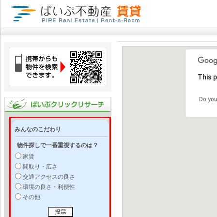
This 
Do you
みんなのこだわり
物件探しで一番重視するのは？
家賃
間取り・広さ
交通アクセスの良さ
環境の良さ・利便性
その他