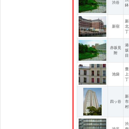
渋谷
鉢
新
新宿
北
丁
港
赤坂見
坂
附
目
豊
池袋
上
丁
新
四ッ谷
市
村
渋
渋谷
南