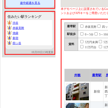
途中経過を見る
本デモページ上に設置されているGoo
ントおよびAPIキーをご用意いた
住みたい駅ランキング
1
渋谷
1
最寄駅
赤坂見附
四ッ
2
赤坂見附
2
2
池袋
2
駅徒歩
0～5分
5～10
4
新宿
4
5万円未満
5
5
四ッ谷
5
賃料
11万円台
12
08月09日15時更新
外観
最寄駅
新
新宿
西
丁
新