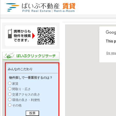
This 
Do you
みんなのこだわり
物件探しで一番重視するのは？
家賃
間取り・広さ
交通アクセスの良さ
環境の良さ・利便性
その他