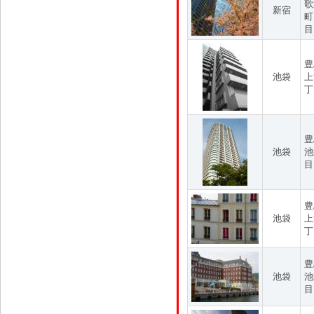
歌
新宿
町
目
豊
池袋
上
丁
豊
池袋
池
目
豊
池袋
上
丁
豊
池袋
池
目