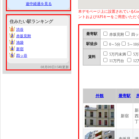
途中経過を見る
本デモページ上に設置されているGoo
ントおよびAPIキーをご用意いた
住みたい駅ランキング
1
渋谷
1
最寄駅
赤坂見附
四ッ
2
赤坂見附
2
2
池袋
2
駅徒歩
0～5分
5～10
4
新宿
4
5万円未満
5
5
四ッ谷
5
賃料
11万円台
12
08月09日15時更新
外観
最寄駅
新
新宿
西
丁
赤坂見
港