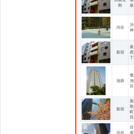
附
坂
渋
渋谷
神
新
新宿
西
丁
豊
池袋
池
目
新
歌
新宿
町
目
目
渋谷
青