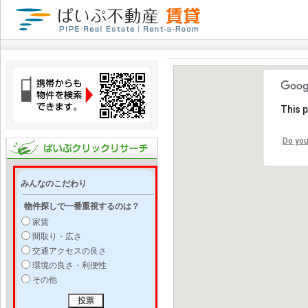
This 
Do you
みんなのこだわり
物件探しで一番重視するのは？
家賃
間取り・広さ
交通アクセスの良さ
環境の良さ・利便性
その他