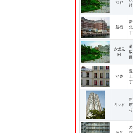
渋谷
鉢
新
新宿
北
丁
港
赤坂見
坂
附
目
豊
池袋
上
丁
新
四ッ谷
市
村
渋
渋谷
南