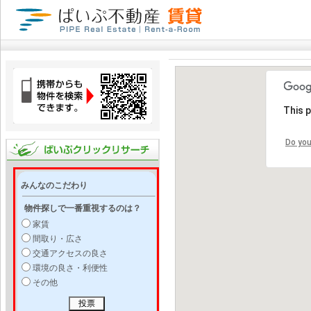
This 
Do you
みんなのこだわり
物件探しで一番重視するのは？
家賃
間取り・広さ
交通アクセスの良さ
環境の良さ・利便性
その他