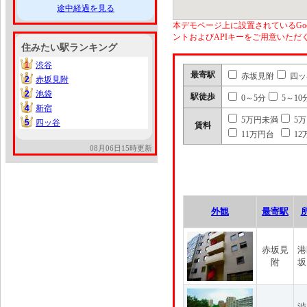
途中経過を見る
本デモページ上に設置されているGoo
ントおよびAPIキーをご用意いた
住みたい駅ランキング
1
渋谷
1
最寄駅
赤坂見附
四ッ
2
赤坂見附
2
2
池袋
2
駅徒歩
0～5分
5～10
4
新宿
4
5万円未満
5
5
四ッ谷
5
賃料
11万円台
12
08月06日15時更新
外観
最寄駅
赤坂見
港
附
坂
渋