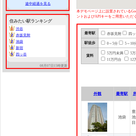
途中経過を見る
本デモページ上に設置されているGoo
ントおよびAPIキーをご用意いた
住みたい駅ランキング
1
渋谷
1
最寄駅
赤坂見附
四ッ
2
赤坂見附
2
2
池袋
2
駅徒歩
0～5分
5～10
4
新宿
4
5万円未満
5
5
四ッ谷
5
賃料
11万円台
12
08月07日15時更新
外観
最寄駅
豊
池袋
池
目