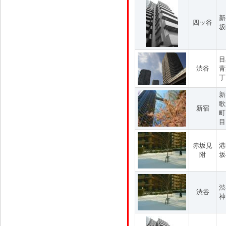
新
四ッ谷
坂
目
渋谷
青
丁
新
歌
新宿
町
目
赤坂見
港
附
坂
渋
渋谷
神