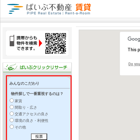
This 
Do you
みんなのこだわり
物件探しで一番重視するのは？
家賃
間取り・広さ
交通アクセスの良さ
環境の良さ・利便性
その他