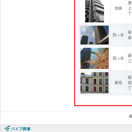
豊
池袋
上
丁
新
四ッ谷
坂
新
四ッ谷
三
新
新宿
西
丁