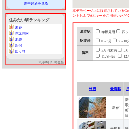
途中経過を見る
本デモページ上に設置されているGoo
ントおよびAPIキーをご用意いた
住みたい駅ランキング
1
渋谷
1
最寄駅
赤坂見附
四ッ
2
赤坂見附
2
2
池袋
2
駅徒歩
0～5分
5～10
4
新宿
4
5万円未満
5
5
四ッ谷
5
賃料
11万円台
12
08月06日15時更新
外観
最寄駅
新
歌
新宿
町
目
赤坂見
港