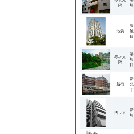
附
坂
豊
池袋
池
目
港
赤坂見
坂
附
目
新
新宿
北
丁
新
四ッ谷
坂