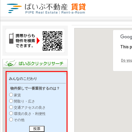
This 
Do you
みんなのこだわり
物件探しで一番重視するのは？
家賃
間取り・広さ
交通アクセスの良さ
環境の良さ・利便性
その他