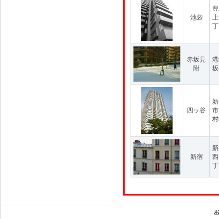
豊
池袋
上
丁
赤坂見
港
附
坂
新
四ッ谷
市
村
新
新宿
西
丁