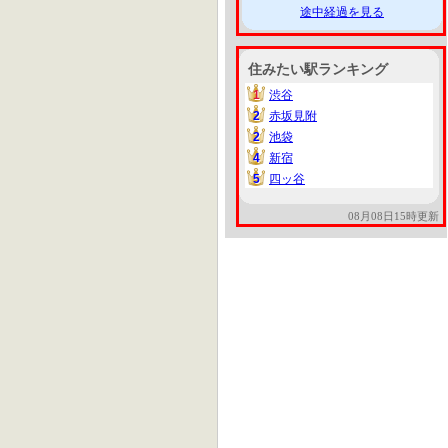
途中経過を見る
住みたい駅ランキング
1
渋谷
1
2
赤坂見附
2
2
池袋
2
4
新宿
4
5
四ッ谷
5
08月08日15時更新