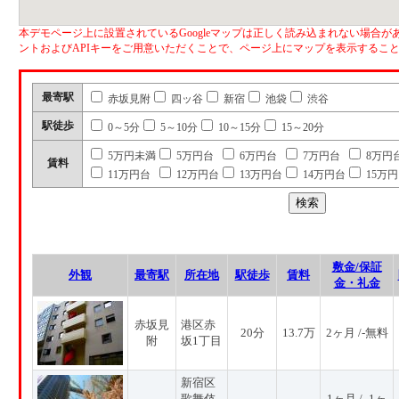
本デモページ上に設置されているGoogleマップは正しく読み込まれない場合があ
ントおよびAPIキーをご用意いただくことで、ページ上にマップを表示するこ
最寄駅
赤坂見附
四ッ谷
新宿
池袋
渋谷
駅徒歩
0～5分
5～10分
10～15分
15～20分
5万円未満
5万円台
6万円台
7万円台
8万円
賃料
11万円台
12万円台
13万円台
14万円台
15万
敷金/保証
外観
最寄駅
所在地
駅徒歩
賃料
金・礼金
赤坂見
港区赤
20分
13.7万
2ヶ月 /-無料
附
坂1丁目
新宿区
歌舞伎
1ヶ月 / -1ヶ