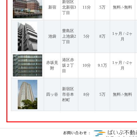
新宿区
新宿
北新宿3
11分
5万
無料 /-無料
丁目
豊島区
1ヶ月 / -2ヶ
池袋
上池袋2
5分
8万
月
丁目
港区赤
赤坂見
1ヶ月 / -2ヶ
坂２丁
10分
9.1万
附
月
目
新宿区
四ッ谷
市谷本
8分
5万
無料 /-無料
村町