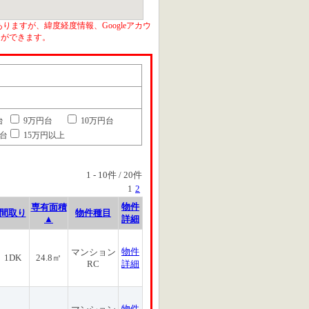
りますが、緯度経度情報、Googleアカウ
とができます。
台
9万円台
10万円台
円台
15万円以上
1
-
10
件 /
20
件
1
2
物件
専有面積
間取り
物件種目
▲
詳細
物件
マンション
1DK
24.8㎡
RC
詳細
物件