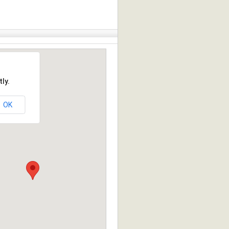
ly.
OK