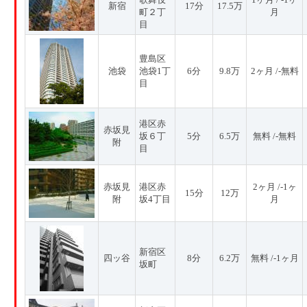
新宿
17分
17.5万
町２丁
月
目
豊島区
池袋
池袋1丁
6分
9.8万
2ヶ月 /-無料
目
港区赤
赤坂見
坂６丁
5分
6.5万
無料 /-無料
附
目
赤坂見
港区赤
2ヶ月 /-1ヶ
15分
12万
附
坂4丁目
月
新宿区
四ッ谷
8分
6.2万
無料 /-1ヶ月
坂町