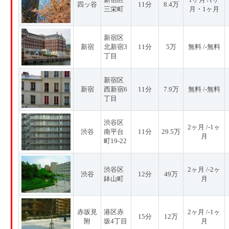
四ッ谷
11分
8.4万
三栄町
月・1ヶ月
新宿区
新宿
北新宿3
11分
5万
無料 /-無料
丁目
新宿区
新宿
西新宿6
11分
7.9万
無料 /-無料
丁目
渋谷区
2ヶ月 /-1ヶ
渋谷
南平台
11分
29.5万
月
町19-22
渋谷区
2ヶ月 /-2ヶ
渋谷
12分
49万
鉢山町
月
赤坂見
港区赤
2ヶ月 /-1ヶ
15分
12万
附
坂4丁目
月