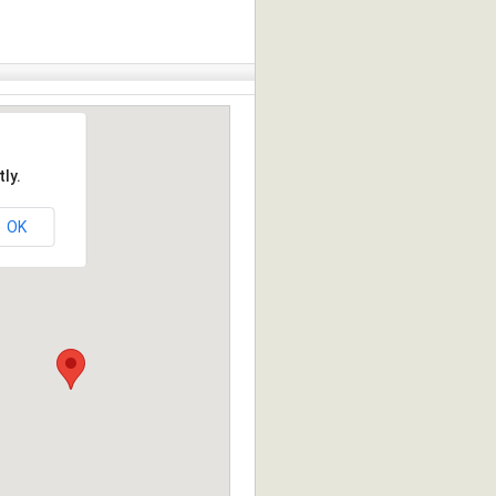
ly.
OK