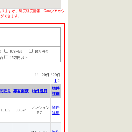
りますが、緯度経度情報、Googleアカウ
とができます。
台
9万円台
10万円台
円台
15万円以上
11
-
20
件 /
20
件
1
2
物件
間取り
専有面積
物件種目
詳細
物件
マンション
1LDK
38.6㎡
RC
詳細
物件