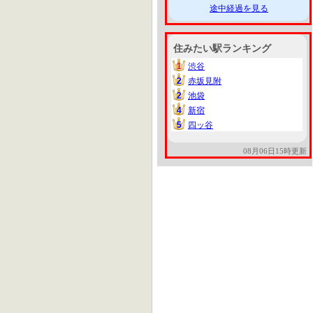
途中経過を見る
住みたい駅ランキング
1
渋谷
1
2
赤坂見附
2
2
池袋
2
4
新宿
4
5
四ッ谷
5
08月06日15時更新