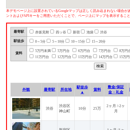
本デモページ上に設置されているGoogleマップは正しく読み込まれない場合があ
ントおよびAPIキーをご用意いただくことで、ページ上にマップを表示するこ
最寄駅
赤坂見附
四ッ谷
新宿
池袋
渋谷
駅徒歩
0～5分
5～10分
10～15分
15～20分
5万円未満
5万円台
6万円台
7万円台
8万円
賃料
11万円台
12万円台
13万円台
14万円台
15万
敷金/保証
駅徒歩
外観
最寄駅
所在地
賃料
▲
金・礼金
渋谷区
2ヶ月 /-2ヶ
渋谷
10分
25万
神山町
月
新宿区
1ヶ月 /1ヶ