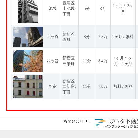
豊島区
1ヶ月 / -2ヶ
池袋
上池袋2
5分
8万
月
丁目
新宿区
四ッ谷
8分
7.3万
1ヶ月 /-無料
坂町
新宿区
1ヶ月 /1ヶ
四ッ谷
11分
8.4万
三栄町
月・1ヶ月
新宿区
新宿
西新宿6
11分
7.9万
無料 /-無料
丁目