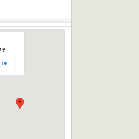
ly.
OK