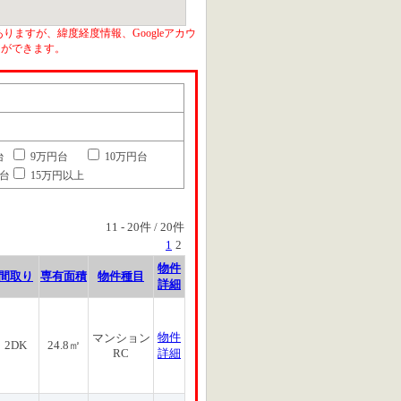
りますが、緯度経度情報、Googleアカウ
とができます。
台
9万円台
10万円台
円台
15万円以上
11
-
20
件 /
20
件
1
2
物件
間取り
専有面積
物件種目
詳細
物件
マンション
2DK
24.8㎡
RC
詳細