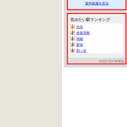
途中経過を見る
住みたい駅ランキング
1
渋谷
1
2
赤坂見附
2
2
池袋
2
4
新宿
4
5
四ッ谷
5
08月07日15時更新