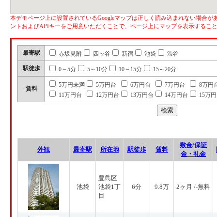
本デモページ上に設置されているGoogleマップは正しく読み込まれない場合があ
ントおよびAPIキーをご用意いただくことで、ページ上にマップを表示するこ
最寄駅
赤坂見附
四ッ谷
新宿
池袋
渋谷
駅徒歩
0～5分
5～10分
10～15分
15～20分
5万円未満
5万円台
6万円台
7万円台
8万円
賃料
11万円台
12万円台
13万円台
14万円台
15万
敷金/保証
外観
最寄駅
所在地
駅徒歩
賃料
金・礼金
豊島区
池袋
池袋1丁
6分
9.8万
2ヶ月 /-無料
目