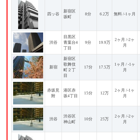
新宿区
四ッ谷
8分
6.2万
無料 /-1ヶ月
坂町
目黒区
2ヶ月 /-2ヶ
渋谷
青葉台4
9分
19.9万
月
丁目
新宿区
歌舞伎
1ヶ月 / -1ヶ
新宿
17分
17.5万
町２丁
月
目
赤坂見
港区赤
2ヶ月 /-1ヶ
15分
12万
附
坂4丁目
月
渋谷区
2ヶ月 /-2ヶ
渋谷
10分
25万
神山町
月