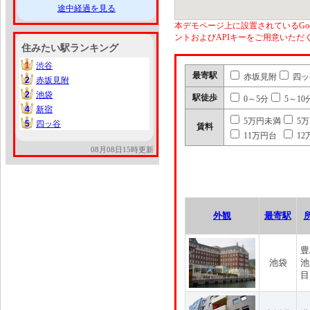
途中経過を見る
本デモページ上に設置されているGoo
ントおよびAPIキーをご用意いた
住みたい駅ランキング
1
渋谷
1
最寄駅
赤坂見附
四ッ
2
赤坂見附
2
2
池袋
2
駅徒歩
0～5分
5～10
4
新宿
4
5万円未満
5
5
四ッ谷
5
賃料
11万円台
12
08月08日15時更新
外観
最寄駅
豊
池袋
池
目