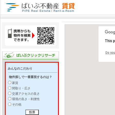
This 
Do you
みんなのこだわり
物件探しで一番重視するのは？
家賃
間取り・広さ
交通アクセスの良さ
環境の良さ・利便性
その他