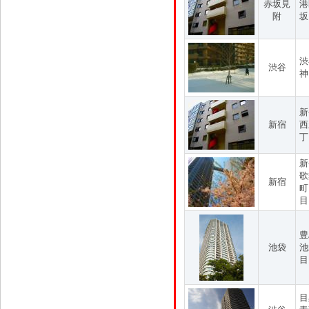
赤坂見
港
附
坂
渋
渋谷
神
新
新宿
西
丁
新
歌
新宿
町
目
豊
池袋
池
目
目