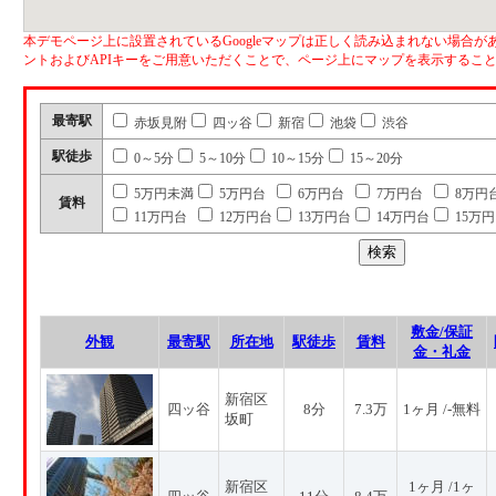
本デモページ上に設置されているGoogleマップは正しく読み込まれない場合があ
ントおよびAPIキーをご用意いただくことで、ページ上にマップを表示するこ
最寄駅
赤坂見附
四ッ谷
新宿
池袋
渋谷
駅徒歩
0～5分
5～10分
10～15分
15～20分
5万円未満
5万円台
6万円台
7万円台
8万円
賃料
11万円台
12万円台
13万円台
14万円台
15万
敷金/保証
外観
最寄駅
所在地
駅徒歩
賃料
金・礼金
新宿区
四ッ谷
8分
7.3万
1ヶ月 /-無料
坂町
新宿区
1ヶ月 /1ヶ