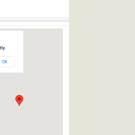
ly.
OK