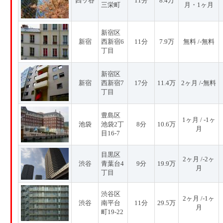
四ッ谷
11分
8.4万
三栄町
月・1ヶ月
新宿区
新宿
西新宿6
11分
7.9万
無料 /-無料
丁目
新宿区
新宿
西新宿7
17分
11.4万
2ヶ月 /-無料
丁目
豊島区
1ヶ月 / -1ヶ
池袋
池袋2丁
8分
10.6万
月
目16-7
目黒区
2ヶ月 /-2ヶ
渋谷
青葉台4
9分
19.9万
月
丁目
渋谷区
2ヶ月 /-1ヶ
渋谷
南平台
11分
29.5万
月
町19-22