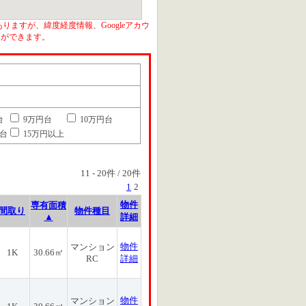
りますが、緯度経度情報、Googleアカウ
とができます。
台
9万円台
10万円台
円台
15万円以上
11
-
20
件 /
20
件
1
2
物件
専有面積
間取り
物件種目
▲
詳細
物件
マンション
1K
30.66㎡
RC
詳細
物件
マンション