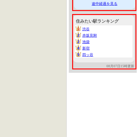
途中経過を見る
住みたい駅ランキング
1
渋谷
1
2
赤坂見附
2
2
池袋
2
4
新宿
4
5
四ッ谷
5
08月07日15時更新