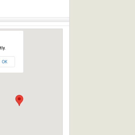
ly.
OK