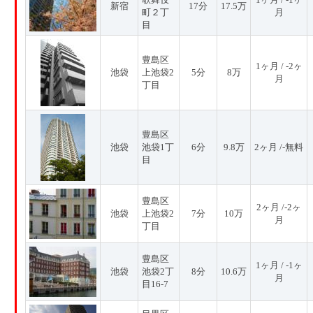
新宿
17分
17.5万
町２丁
月
目
豊島区
1ヶ月 / -2ヶ
池袋
上池袋2
5分
8万
月
丁目
豊島区
池袋
池袋1丁
6分
9.8万
2ヶ月 /-無料
目
豊島区
2ヶ月 /-2ヶ
池袋
上池袋2
7分
10万
月
丁目
豊島区
1ヶ月 / -1ヶ
池袋
池袋2丁
8分
10.6万
月
目16-7