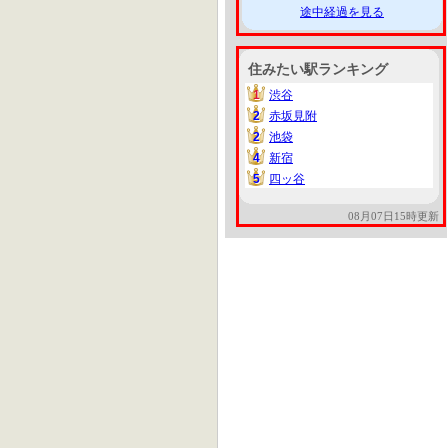
途中経過を見る
住みたい駅ランキング
1
渋谷
1
2
赤坂見附
2
2
池袋
2
4
新宿
4
5
四ッ谷
5
08月07日15時更新