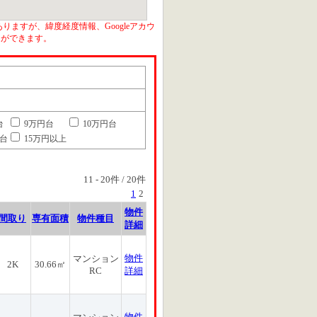
りますが、緯度経度情報、Googleアカウ
とができます。
台
9万円台
10万円台
円台
15万円以上
11
-
20
件 /
20
件
1
2
物件
間取り
専有面積
物件種目
詳細
物件
マンション
2K
30.66㎡
RC
詳細
物件