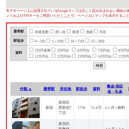
本デモページ上に設置されているGoogleマップは正しく読み込まれない場合があ
ントおよびAPIキーをご用意いただくことで、ページ上にマップを表示するこ
最寄駅
赤坂見附
四ッ谷
新宿
池袋
渋谷
駅徒歩
0～5分
5～10分
10～15分
15～20分
5万円未満
5万円台
6万円台
7万円台
8万円
賃料
11万円台
12万円台
13万円台
14万円台
15万
敷金/保証
外観 ▲
最寄駅
所在地
駅徒歩
賃料
金・礼金
新宿区
新宿
西新宿7
17分
11.4万
2ヶ月 /-無料
丁目
新宿区
歌舞伎
1ヶ月 / -1ヶ