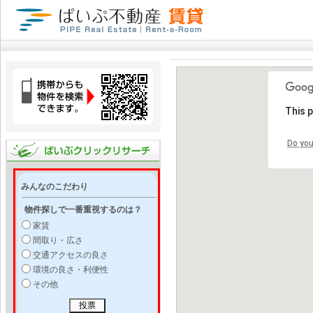
This 
Do you
みんなのこだわり
物件探しで一番重視するのは？
家賃
間取り・広さ
交通アクセスの良さ
環境の良さ・利便性
その他