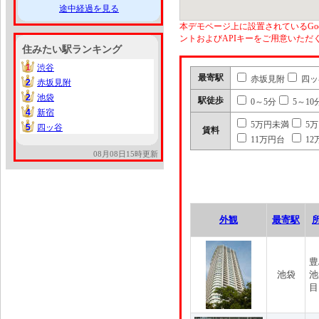
途中経過を見る
本デモページ上に設置されているGoo
ントおよびAPIキーをご用意いた
住みたい駅ランキング
1
渋谷
1
最寄駅
赤坂見附
四ッ
2
赤坂見附
2
2
池袋
2
駅徒歩
0～5分
5～10
4
新宿
4
5万円未満
5
5
四ッ谷
5
賃料
11万円台
12
08月08日15時更新
外観
最寄駅
豊
池袋
池
目