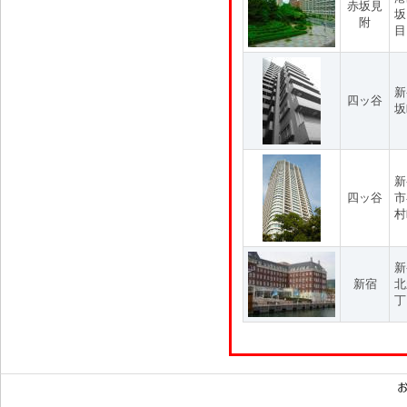
赤坂見
坂
附
目
新
四ッ谷
坂
新
四ッ谷
市
村
新
新宿
北
丁