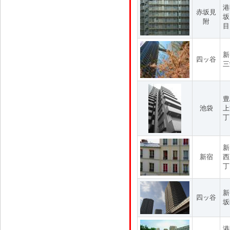
港
赤坂見
坂
附
目
新
四ッ谷
三
豊
池袋
上
丁
新
新宿
西
丁
新
四ッ谷
坂
港