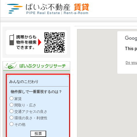
This 
Do you
みんなのこだわり
物件探しで一番重視するのは？
家賃
間取り・広さ
交通アクセスの良さ
環境の良さ・利便性
その他