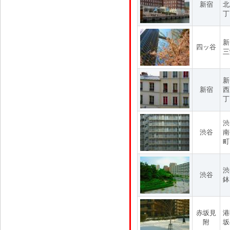
新宿
北
丁
新
四ッ谷
三
新
新宿
西
丁
渋
渋谷
南
町
渋
渋谷
鉢
赤坂見
港
附
坂