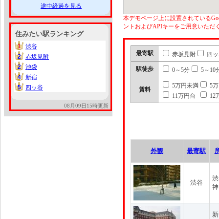
途中経過を見る
本デモページ上に設置されているGoo
ントおよびAPIキーをご用意いた
住みたい駅ランキング
1
渋谷
1
最寄駅
赤坂見附
四ッ
2
赤坂見附
2
2
池袋
2
駅徒歩
0～5分
5～10
4
新宿
4
5万円未満
5
5
四ッ谷
5
賃料
11万円台
12
08月09日15時更新
外観
最寄駅
渋
渋谷
神
新