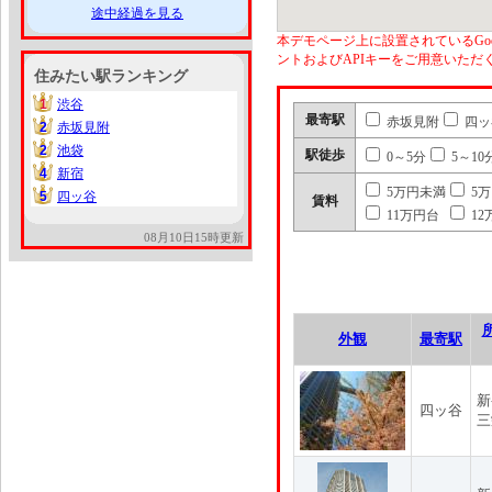
途中経過を見る
本デモページ上に設置されているGoo
ントおよびAPIキーをご用意いた
住みたい駅ランキング
1
渋谷
1
最寄駅
赤坂見附
四ッ
2
赤坂見附
2
2
池袋
2
駅徒歩
0～5分
5～10
4
新宿
4
5万円未満
5
5
四ッ谷
5
賃料
11万円台
12
08月10日15時更新
外観
最寄駅
新
四ッ谷
三