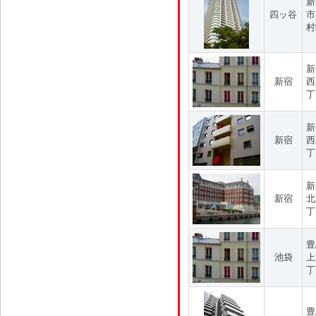
新
四ッ谷
市
村
新
新宿
西
丁
新
新宿
西
丁
新
新宿
北
丁
豊
池袋
上
丁
豊