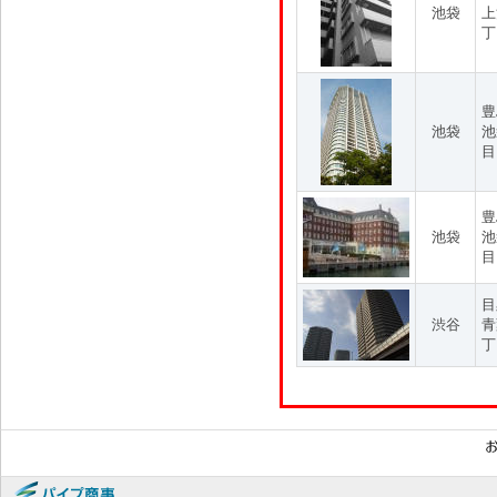
池袋
上
丁
豊
池袋
池
目
豊
池袋
池
目
目
渋谷
青
丁