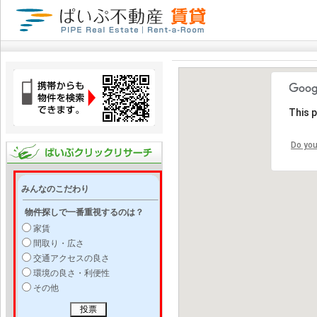
This 
Do you
みんなのこだわり
物件探しで一番重視するのは？
家賃
間取り・広さ
交通アクセスの良さ
環境の良さ・利便性
その他